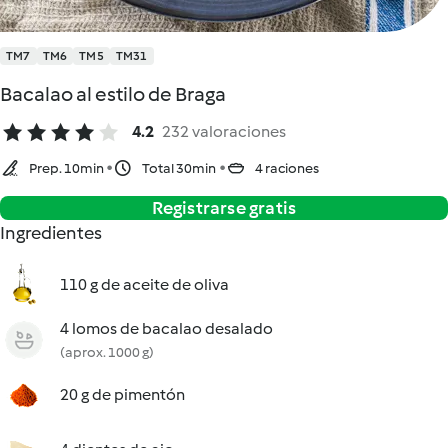
TM7
TM6
TM5
TM31
Bacalao al estilo de Braga
4.2
232 valoraciones
Prep. 10min
Total 30min
4 raciones
Registrarse gratis
Ingredientes
110 g de aceite de oliva
4 lomos de bacalao desalado
(aprox. 1000 g)
20 g de pimentón