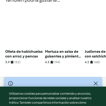
También podría gustarte...
Olleta de habichuelas
Merluza en salsa de
Judiones de
con arroz y pencas
guisantes y pimiento
con salchic
rojo asado
frescas
3.9
(52)
4.3
(94)
4.2
(68)
© Copyright 2026
Utilizamos cookies para personalizar contenido y anuncios,
Términos de uso
proporcionar funciones de redes sociales y analizar nuestro
Política de privacidad
tráfico. También compartimos información sobre cómo