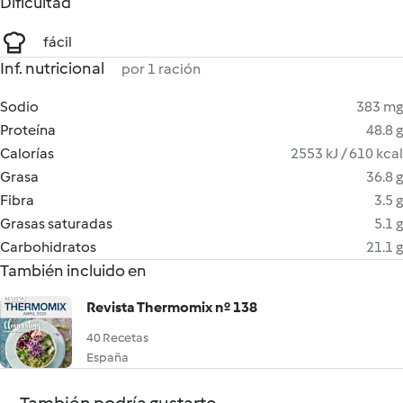
Dificultad
fácil
Inf. nutricional
por 1 ración
Sodio
383 mg
Proteína
48.8 g
Calorías
2553 kJ / 610 kcal
Grasa
36.8 g
Fibra
3.5 g
Grasas saturadas
5.1 g
Carbohidratos
21.1 g
También incluido en
Revista Thermomix nº 138
40 Recetas
España