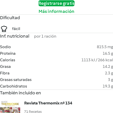
Registrarse gratis
Más información
Dificultad
fácil
Inf. nutricional
por 1 ración
Sodio
815.5 mg
Proteína
16.5 g
Calorías
1113 kJ / 266 kcal
Grasa
14.2 g
Fibra
2.3 g
Grasas saturadas
3 g
Carbohidratos
19.3 g
También incluido en
Revista Thermomix nº 134
71 Recetas