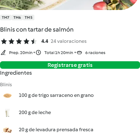
TM7
TM6
TM5
Blinis con tartar de salmón
4.4
24 valoraciones
Prep. 20min
Total 1h 20min
6 raciones
Registrarse gratis
Ingredientes
Blinis
100 g de trigo sarraceno en grano
200 g de leche
20 g de levadura prensada fresca