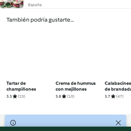
España
También podría gustarte...
Tartar de
Crema de hummus
Calabacines
champiñones
con mejillones
de brandad
3.3
(23)
3.8
(10)
3.7
(47)
© Copyright 2026