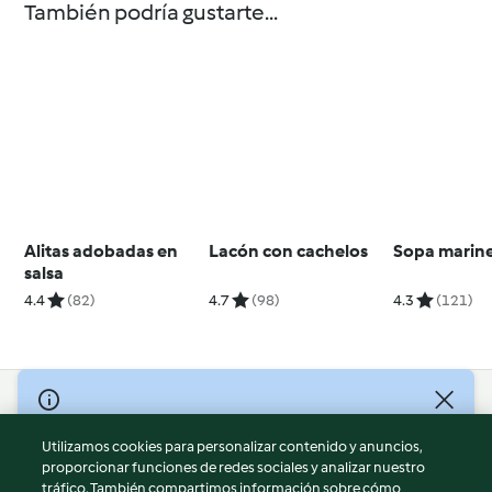
También podría gustarte...
Alitas adobadas en
Lacón con cachelos
Sopa marin
salsa
4.4
(82)
4.7
(98)
4.3
(121)
© Copyright 2026
Utilizamos cookies para personalizar contenido y anuncios,
Términos de uso
proporcionar funciones de redes sociales y analizar nuestro
Política de privacidad
tráfico. También compartimos información sobre cómo