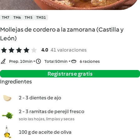
TM7
TM6
TM5
TM31
Mollejas de cordero a la zamorana (Castilla y
León)
4.0
41 valoraciones
Prep. 10min
Total 50min
6 raciones
Registrarse gratis
Ingredientes
2 - 3 dientes de ajo
2 - 3 ramitas de perejil fresco
solo las hojas, limpias y secas
100 g de aceite de oliva