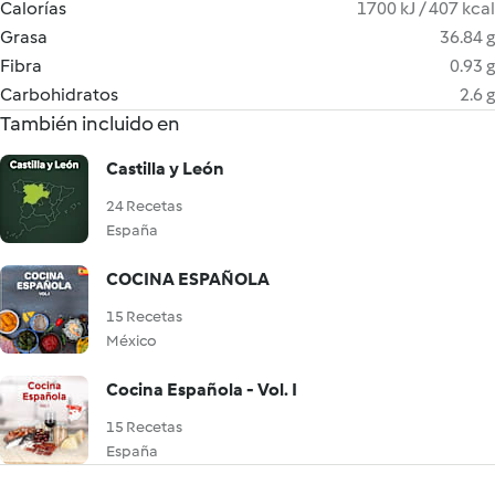
Calorías
1700 kJ / 407 kcal
Grasa
36.84 g
Fibra
0.93 g
Carbohidratos
2.6 g
También incluido en
Castilla y León
24 Recetas
España
COCINA ESPAÑOLA
15 Recetas
México
Cocina Española - Vol. I
15 Recetas
España