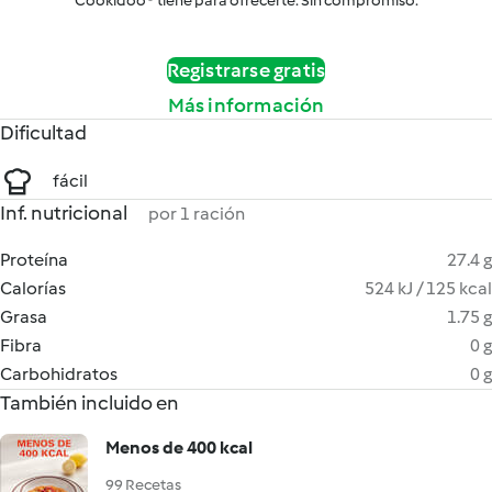
Cookidoo® tiene para ofrecerte. Sin compromiso.
Registrarse gratis
Más información
Dificultad
fácil
Inf. nutricional
por 1 ración
Proteína
27.4 g
Calorías
524 kJ / 125 kcal
Grasa
1.75 g
Fibra
0 g
Carbohidratos
0 g
También incluido en
Menos de 400 kcal
99 Recetas