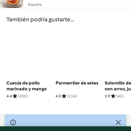
España
También podría gustarte...
Cuscús de pollo
Parmentier de setas
Solomillo d
marinado y mango
con arroz, j
brócoli
4.4
(200)
4.5
(116)
2.9
(41)
© Copyright 2026