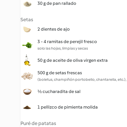
30 g de pan rallado
Setas
2 dientes de ajo
3 - 4 ramitas de perejil fresco
solo las hojas, limpias y secas
50 g de aceite de oliva virgen extra
500 g de setas frescas
(boletus, champiñón portobello, chantarella, etc.),
½ cucharadita de sal
1 pellizco de pimienta molida
Puré de patatas