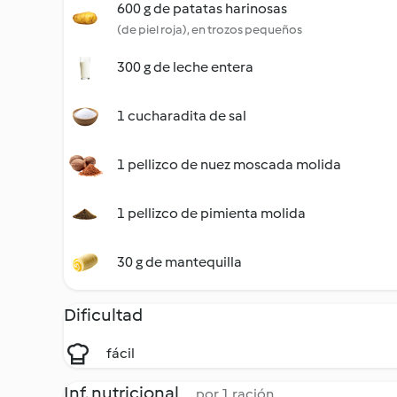
600 g de patatas harinosas
(de piel roja), en trozos pequeños
300 g de leche entera
1 cucharadita de sal
1 pellizco de nuez moscada molida
1 pellizco de pimienta molida
30 g de mantequilla
Dificultad
fácil
Inf. nutricional
por 1 ración