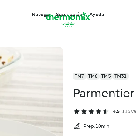
Navega
Suscripción
Ayuda
TM7
TM6
TM5
TM31
Parmentier 
4.5
116 v
Prep. 10min