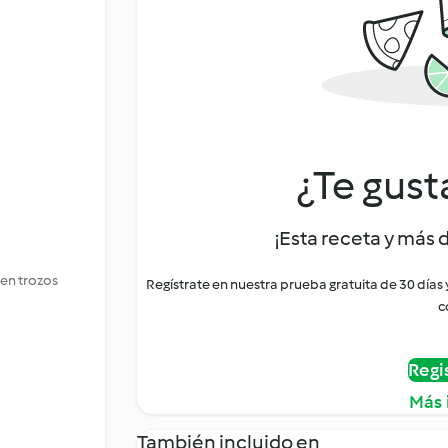
¿Te gust
¡Esta receta y más 
 en trozos
Regístrate en nuestra prueba gratuita de 30 días
c
Regi
Más 
También incluido en