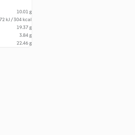
10.01 g
72 kJ / 304 kcal
19.37 g
3.84 g
22.46 g