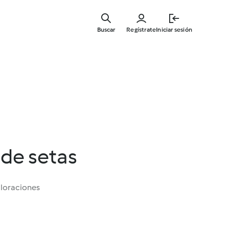
Ir
al
Buscar
Regístrate
Iniciar sesión
contenid
principal
de setas
aloraciones