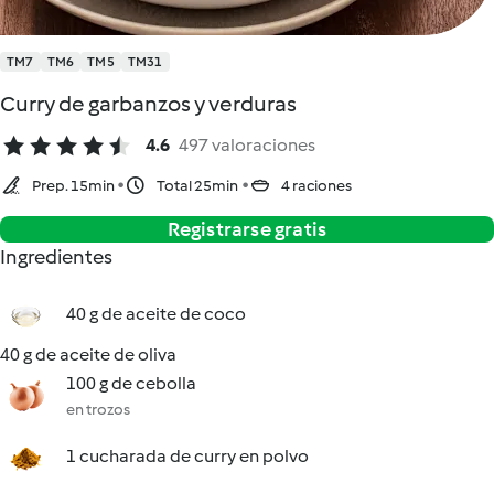
TM7
TM6
TM5
TM31
Curry de garbanzos y verduras
4.6
497 valoraciones
Prep. 15min
Total 25min
4 raciones
Registrarse gratis
Ingredientes
40 g de aceite de coco
40 g de aceite de oliva
100 g de cebolla
en trozos
1 cucharada de curry en polvo