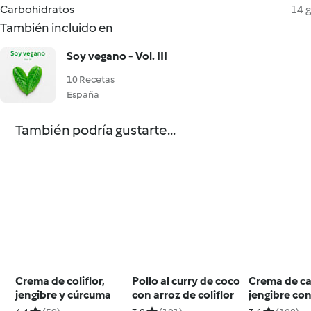
Carbohidratos
14 g
También incluido en
Soy vegano - Vol. III
10 Recetas
España
También podría gustarte...
Crema de coliflor,
Pollo al curry de coco
Crema de ca
jengibre y cúrcuma
con arroz de coliflor
jengibre co
anacardos