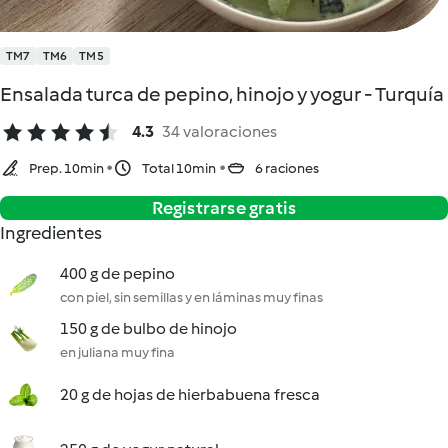
TM7
TM6
TM5
Ensalada turca de pepino, hinojo y yogur - Turquía
4.3
34 valoraciones
Prep. 10min
Total 10min
6 raciones
Registrarse gratis
Ingredientes
400 g de pepino
con piel, sin semillas y en láminas muy finas
150 g de bulbo de hinojo
en juliana muy fina
20 g de hojas de hierbabuena fresca