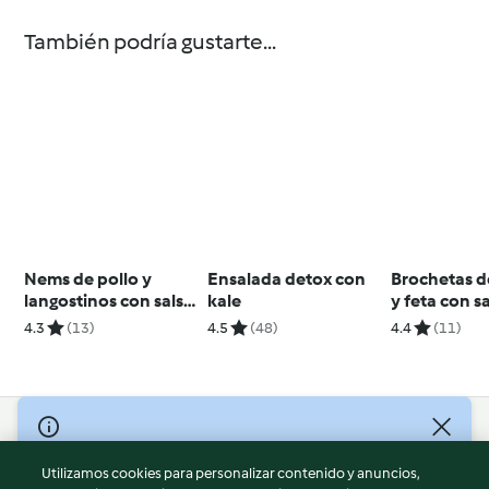
También podría gustarte...
Nems de pollo y
Ensalada detox con
Brochetas d
langostinos con salsa
kale
y feta con s
dulce de chiles y
tzatziki
4.3
(13)
4.5
(48)
4.4
(11)
cacahuetes
© Copyright 2026
Utilizamos cookies para personalizar contenido y anuncios,
Términos de uso