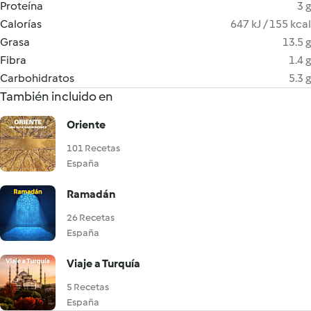
Proteína
3 g
Calorías
647 kJ / 155 kcal
Grasa
13.5 g
Fibra
1.4 g
Carbohidratos
5.3 g
También incluido en
Oriente
101 Recetas
España
Ramadán
26 Recetas
España
Viaje a Turquía
5 Recetas
España