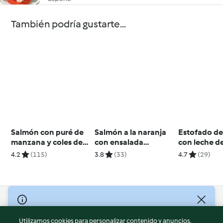
También podría gustarte...
Salmón con puré de
Salmón a la naranja
Estofado de
manzana y coles de
con ensalada
con leche d
bruselas
templada de quinoa
(Rendang) -
4.2
(115)
3.8
(33)
4.7
(29)
© Copyright 2026
Utilizamos cookies para personalizar contenido y anuncios,