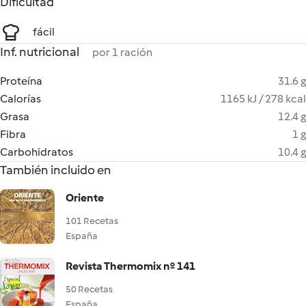
Dificultad
fácil
Inf. nutricional
por 1 ración
Proteína
31.6 g
Calorías
1165 kJ / 278 kcal
Grasa
12.4 g
Fibra
1 g
Carbohidratos
10.4 g
También incluido en
Oriente
101 Recetas
España
Revista Thermomix nº 141
50 Recetas
España