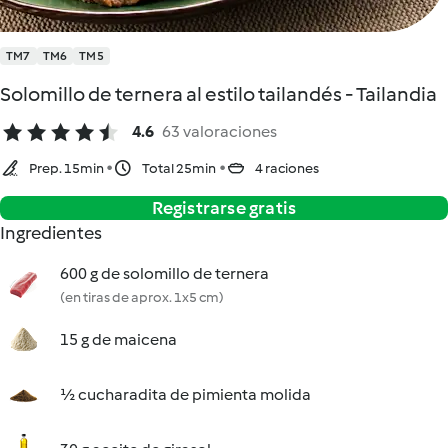
TM7
TM6
TM5
Solomillo de ternera al estilo tailandés - Tailandia
4.6
63 valoraciones
Prep. 15min
Total 25min
4 raciones
Registrarse gratis
Ingredientes
600 g de solomillo de ternera
(en tiras de aprox. 1x5 cm)
15 g de maicena
½ cucharadita de pimienta molida