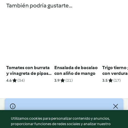
También podría gustarte...
Tomates con burrata
Ensalada de bacalao
Trigo tierno
y vinagreta de pipas y
con aliño de mango
con verdura
chía
4.6
(34)
3.9
(21)
3.5
(17)
© Copyright 2026
Utilizamos cookies para personalizar contenido y anuncios,
Términos de uso
proporcionar funciones de redes sociales y analizar nuestro
Política de privacidad