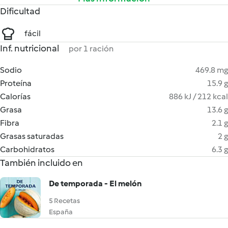
Dificultad
fácil
Inf. nutricional
por 1 ración
Sodio
469.8 mg
Proteína
15.9 g
Calorías
886 kJ / 212 kcal
Grasa
13.6 g
Fibra
2.1 g
Grasas saturadas
2 g
Carbohidratos
6.3 g
También incluido en
De temporada - El melón
5 Recetas
España