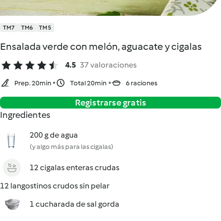
TM7
TM6
TM5
Ensalada verde con melón, aguacate y cigalas
4.5
37 valoraciones
Prep. 20min
Total 20min
6 raciones
Registrarse gratis
Ingredientes
200 g de agua
(y algo más para las cigalas)
12 cigalas enteras crudas
12 langostinos crudos sin pelar
1 cucharada de sal gorda