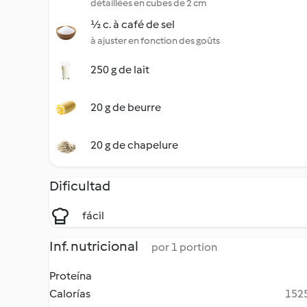
détaillées en cubes de 2 cm
½ c. à café de sel
à ajuster en fonction des goûts
250 g de lait
20 g de beurre
20 g de chapelure
Dificultad
fácil
Inf. nutricional
por 1 portion
Proteína
Calorías
1525