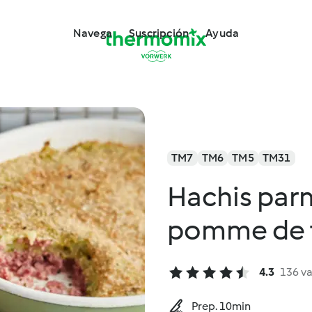
Navega
Suscripción
Ayuda
TM7
TM6
TM5
TM31
Hachis par
pomme de t
4.3
136 v
Prep. 10min