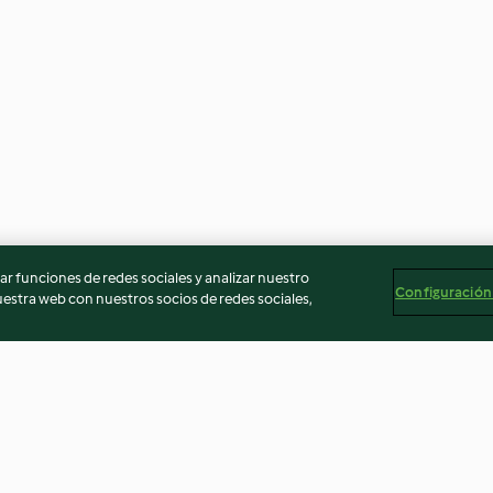
r funciones de redes sociales y analizar nuestro
Configuración
stra web con nuestros socios de redes sociales,
t aux
Lasagne de courgette
Filets de poulet 