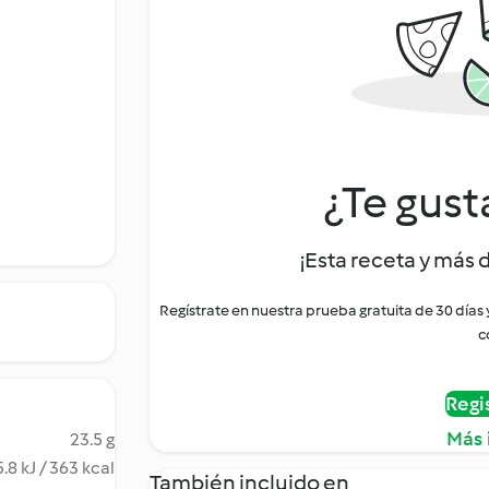
¿Te gust
¡Esta receta y más 
Regístrate en nuestra prueba gratuita de 30 días
c
Regi
Más 
23.5 g
.8 kJ / 363 kcal
También incluido en