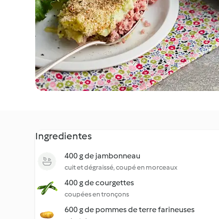
Ingredientes
400 g de jambonneau
cuit et dégraissé, coupé en morceaux
400 g de courgettes
coupées en tronçons
600 g de pommes de terre farineuses