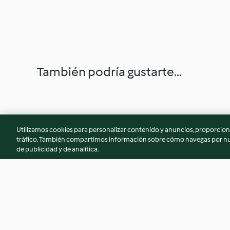
También podría gustarte...
Utilizamos cookies para personalizar contenido y anuncios, proporciona
tráfico. También compartimos información sobre cómo navegas por nue
de publicidad y de analítica.
Merlan aux poireaux
Clafoutis au thon e