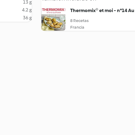
13 g
4.2 g
Thermomix® et moi - n°14 Au
36 g
8 Recetas
Francia