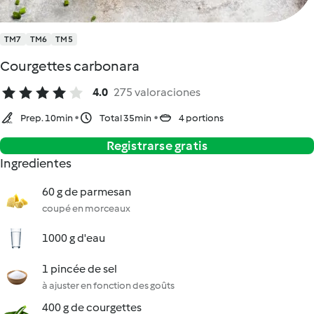
TM7
TM6
TM5
Courgettes carbonara
4.0
275 valoraciones
Prep. 10min
Total 35min
4 portions
Registrarse gratis
Ingredientes
60 g de parmesan
coupé en morceaux
1000 g d'eau
1 pincée de sel
à ajuster en fonction des goûts
400 g de courgettes