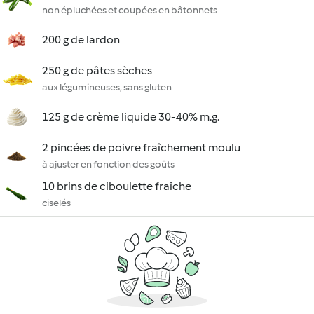
non épluchées et coupées en bâtonnets
200 g de lardon
250 g de pâtes sèches
aux légumineuses, sans gluten
125 g de crème liquide 30-40% m.g.
2 pincées de poivre fraîchement moulu
à ajuster en fonction des goûts
10 brins de ciboulette fraîche
ciselés