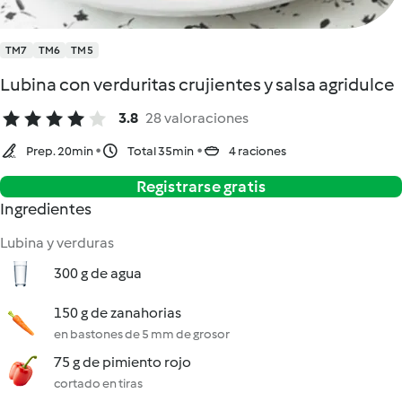
TM7
TM6
TM5
Lubina con verduritas crujientes y salsa agridulce
3.8
28 valoraciones
Prep. 20min
Total 35min
4 raciones
Registrarse gratis
Ingredientes
Lubina y verduras
300 g de agua
150 g de zanahorias
en bastones de 5 mm de grosor
75 g de pimiento rojo
cortado en tiras