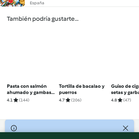
España
También podría gustarte...
Pasta con salmón
Tortilla de bacalao y
Guiso de ciga
ahumado y gambas
puerros
setas y gar
para dos
4.1
(144)
4.7
(206)
4.8
(47)
© Copyright 2026