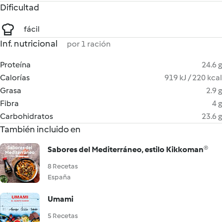
Dificultad
fácil
Inf. nutricional
por 1 ración
Proteína
24.6 g
Calorías
919 kJ / 220 kcal
Grasa
2.9 g
Fibra
4 g
Carbohidratos
23.6 g
También incluido en
Sabores del Mediterráneo, estilo Kikkoman®
8 Recetas
España
Umami
5 Recetas