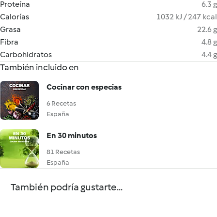
Proteína
6.3 g
Calorías
1032 kJ / 247 kcal
Grasa
22.6 g
Fibra
4.8 g
Carbohidratos
4.4 g
También incluido en
Cocinar con especias
6 Recetas
España
En 30 minutos
81 Recetas
España
También podría gustarte...