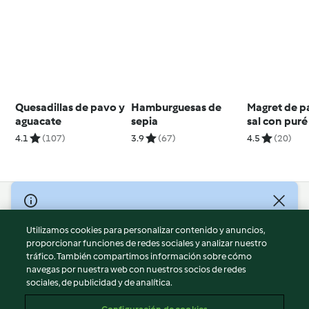
Quesadillas de pavo y
Hamburguesas de
Magret de pa
aguacate
sepia
sal con puré
pera y vainil
4.1
(107)
3.9
(67)
4.5
(20)
© Copyright 2026
Utilizamos cookies para personalizar contenido y anuncios,
Términos de uso
proporcionar funciones de redes sociales y analizar nuestro
Política de privacidad
tráfico. También compartimos información sobre cómo
Aviso legal
navegas por nuestra web con nuestros socios de redes
sociales, de publicidad y de analítica.
Información legal
Cookies