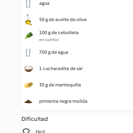
agua
50 g de aceite de oliva
100 g de cebolleta
en cuartos
700 g de agua
1 cucharadita de sal
30 g de mantequilla
pimienta negra molida
Dificultad
fácil