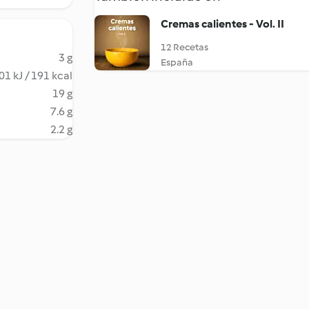
Cremas calientes - Vol. II
12 Recetas
3 g
España
01 kJ / 191 kcal
19 g
7.6 g
2.2 g