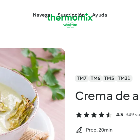
Navega
Suscripción
Ayuda
TM7
TM6
TM5
TM31
Crema de a
4.3
349 v
Prep. 20min