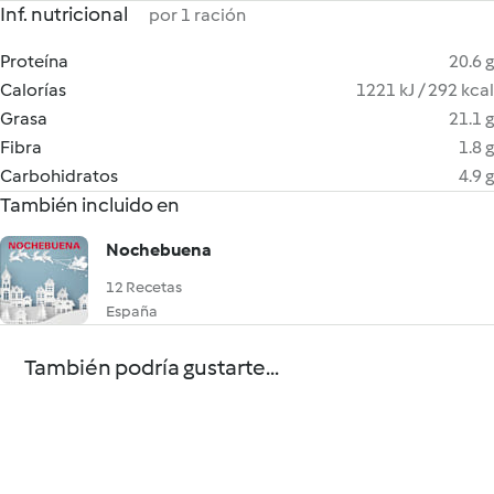
Inf. nutricional
por 1 ración
Proteína
20.6 g
Calorías
1221 kJ / 292 kcal
Grasa
21.1 g
Fibra
1.8 g
Carbohidratos
4.9 g
También incluido en
Nochebuena
12 Recetas
España
También podría gustarte...