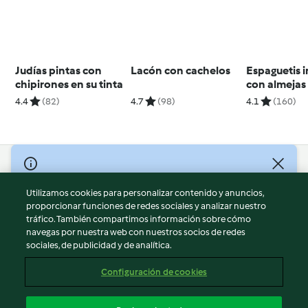
Judías pintas con
Lacón con cachelos
Espaguetis i
chipirones en su tinta
con almejas
4.4
(82)
4.7
(98)
4.1
(160)
© Copyright 2026
Utilizamos cookies para personalizar contenido y anuncios,
Términos de uso
proporcionar funciones de redes sociales y analizar nuestro
Política de privacidad
tráfico. También compartimos información sobre cómo
Aviso legal
navegas por nuestra web con nuestros socios de redes
sociales, de publicidad y de analítica.
Información legal
Cookies
Configuración de cookies
Reportar contenido
Cancelar suscripción