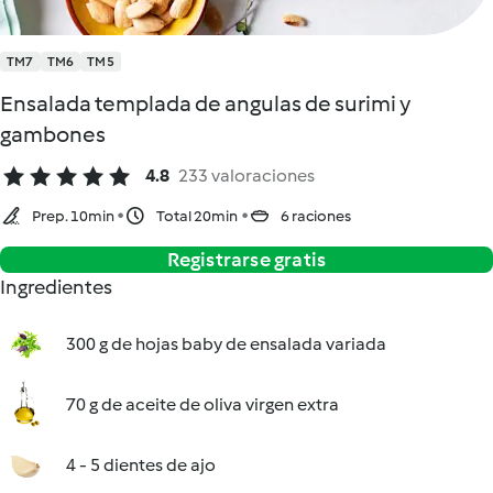
TM7
TM6
TM5
Ensalada templada de angulas de surimi y
gambones
4.8
233 valoraciones
Prep. 10min
Total 20min
6 raciones
Registrarse gratis
Ingredientes
300 g de hojas baby de ensalada variada
70 g de aceite de oliva virgen extra
4 - 5 dientes de ajo