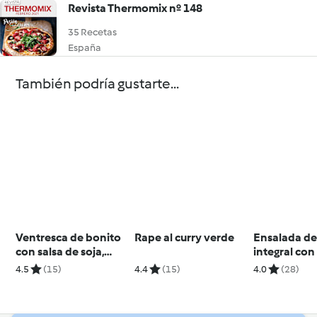
Revista Thermomix nº 148
35 Recetas
España
También podría gustarte...
Ventresca de bonito
Rape al curry verde
Ensalada de
con salsa de soja,
integral con
jengibre y ajos
frutos rojos
4.5
(15)
4.4
(15)
4.0
(28)