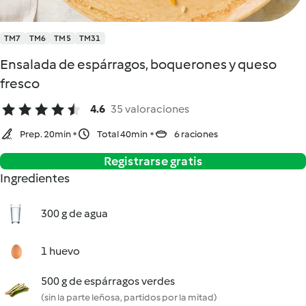
TM7
TM6
TM5
TM31
Ensalada de espárragos, boquerones y queso
fresco
4.6
35 valoraciones
Prep. 20min
Total 40min
6 raciones
Registrarse gratis
Ingredientes
300 g de agua
1 huevo
500 g de espárragos verdes
(sin la parte leñosa, partidos por la mitad)