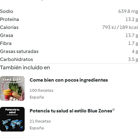
Sodio
639.8 mg
Proteína
13.2 g
Calorías
793 kJ / 189 kcal
Grasa
13.7 g
Fibra
1.7 g
Grasas saturadas
4 g
Carbohidratos
3.5 g
También incluido en
Come bien con pocos ingredientes
100 Recetas
España
Potencia tu salud al estilo Blue Zones®
21 Recetas
España