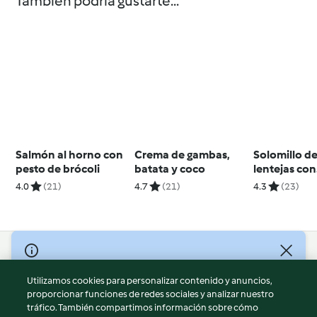
También podría gustarte...
Salmón al horno con
Crema de gambas,
Solomillo de
pesto de brócoli
batata y coco
lentejas con
espinacas
4.0
(21)
4.7
(21)
4.3
(23)
© Copyright 2026
Utilizamos cookies para personalizar contenido y anuncios,
Términos de uso
proporcionar funciones de redes sociales y analizar nuestro
Política de privacidad
tráfico. También compartimos información sobre cómo