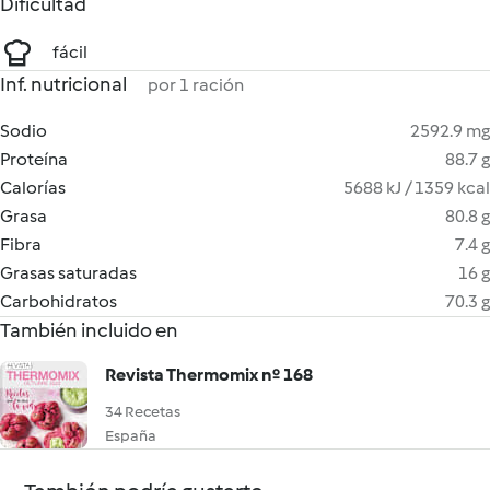
Dificultad
fácil
Inf. nutricional
por 1 ración
Sodio
2592.9 mg
Proteína
88.7 g
Calorías
5688 kJ / 1359 kcal
Grasa
80.8 g
Fibra
7.4 g
Grasas saturadas
16 g
Carbohidratos
70.3 g
También incluido en
Revista Thermomix nº 168
34 Recetas
España