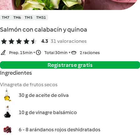
TM7
TM6
TM5
TM31
Salmón con calabacín y quinoa
4.3
31 valoraciones
Prep. 15min
Total 30min
2 raciones
Registrarse gratis
Ingredientes
Vinagreta de frutos secos
30 g de aceite de oliva
10 g de vinagre balsámico
6 - 8 arándanos rojos deshidratados