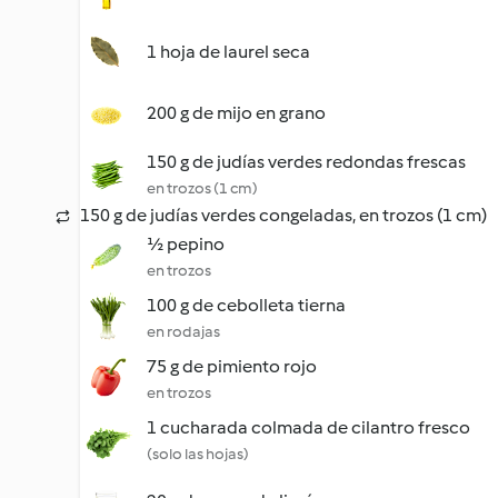
1 hoja de laurel seca
200 g de mijo en grano
150 g de judías verdes redondas frescas
en trozos (1 cm)
150 g de judías verdes congeladas, en trozos (1 cm)
½ pepino
en trozos
100 g de cebolleta tierna
en rodajas
75 g de pimiento rojo
en trozos
1 cucharada colmada de cilantro fresco
(solo las hojas)