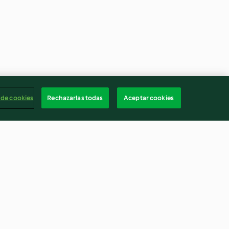
 de cookies
Rechazarlas todas
Aceptar cookies
tata y migas
Crumble de verduras con
s
frutos secos
3.4
(9)