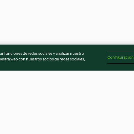
r funciones de redes sociales y analizar nuestro
Configuración
stra web con nuestros socios de redes sociales,
 pollo
Hamburguesas de mijo
Croquetas de pa
con kale y judía
3.6
(47)
3.6
(8)