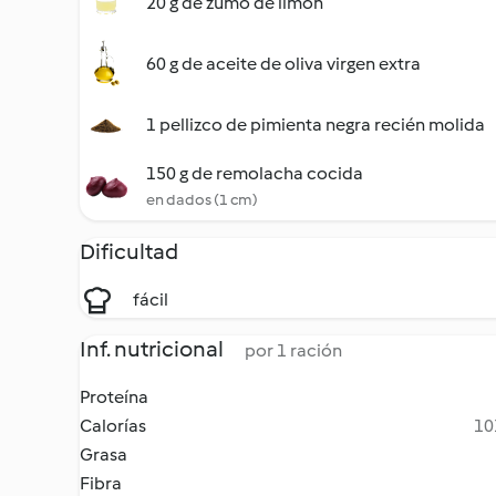
20 g de zumo de limón
60 g de aceite de oliva virgen extra
1 pellizco de pimienta negra recién molida
150 g de remolacha cocida
en dados (1 cm)
Dificultad
fácil
Inf. nutricional
por 1 ración
Proteína
Calorías
10
Grasa
Fibra