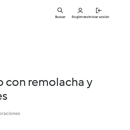
Ir
al
Buscar
Regístrate
Iniciar sesión
contenid
principal
jo con remolacha y
es
oraciones