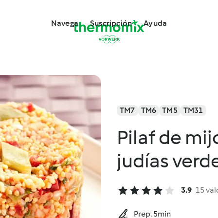
Navega
Suscripción
Ayuda
TM7
TM6
TM5
TM31
Pilaf de mi
judías verd
3.9
15 val
Prep. 5min