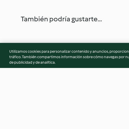
También podría gustarte...
Utilizamos cookies para personalizar contenido y anuncios, proporciona
tráfico. También compartimos información sobre cómo navegas por nue
de publicidad y de analítica.
Pappardelle de calabaza con
Curry de calabaza y
pesto de avellanas y brócoli
3.5
(13)
4.2
(40)