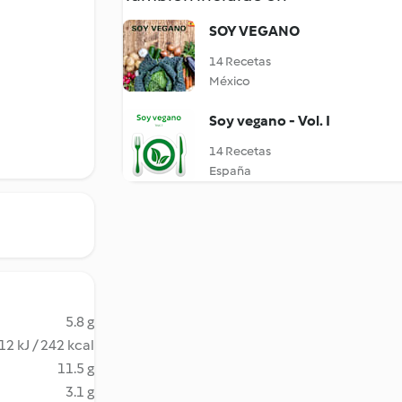
SOY VEGANO
14 Recetas
México
Soy vegano - Vol. I
14 Recetas
España
5.8 g
12 kJ / 242 kcal
11.5 g
3.1 g