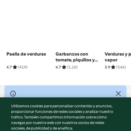
Paella de verduras
Garbanzos con
Verduras y 
tomate, piquillos y
vapor
atún
4.7
(419)
4.7
(1.1K)
3.9
(346)
© Copyright 2026
Utilizamos cookies para personalizar contenido y anuncios,
Términos de uso
proporcionar funciones de redes sociales y analizar nuestro
Política de privacidad
tráfico. También compartimos información sobre cómo
Aviso legal
navegas por nuestra web con nuestros socios de redes
sociales, de publicidad y de analítica.
Información legal