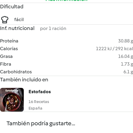
Dificultad
fácil
Inf. nutricional
por 1 ración
Proteína
30.88 g
Calorías
1222 kJ / 292 kcal
Grasa
16.04 g
Fibra
1.73 g
Carbohidratos
6.1 g
También incluido en
Estofados
16 Recetas
España
También podría gustarte...