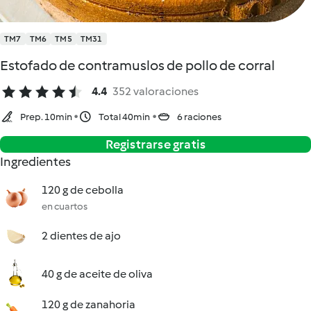
TM7
TM6
TM5
TM31
Estofado de contramuslos de pollo de corral
4.4
352 valoraciones
Prep. 10min
Total 40min
6 raciones
Registrarse gratis
Ingredientes
120 g de cebolla
en cuartos
2 dientes de ajo
40 g de aceite de oliva
120 g de zanahoria