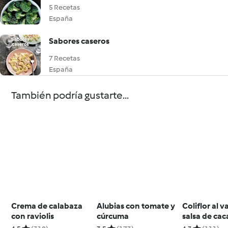
5 Recetas
España
Sabores caseros
7 Recetas
España
También podría gustarte...
Crema de calabaza
Alubias con tomate y
Coliflor al 
con raviolis
cúrcuma
salsa de ca