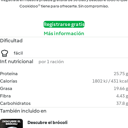
Cookidoo® tiene para ofrecerte. Sin compromiso.
Registrarse gratis
Más información
Dificultad
fácil
Inf. nutricional
por 1 ración
Proteína
25.75 g
Calorías
1802 kJ / 431 kcal
Grasa
19.66 g
Fibra
4.43 g
Carbohidratos
37.8 g
También incluido en
Descubre el brócoli