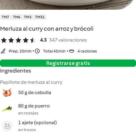
TM7
TM6
TM5
TM31
Merluza al curry con arroz y brócoli
4.3
347 valoraciones
Prep. 20min
Total 45min
4 raciones
Registrarse gratis
Ingredientes
Papillote de merluza al curry
50 g de cebolla
80 g de puerro
en rodajas
1 ajete (opcional)
en trozos