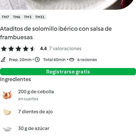
TM7
TM6
TM5
TM31
Ataditos de solomillo ibérico con salsa de
frambuesas
4.4
7 valoraciones
Prep. 20min
Total 40min
6 raciones
Registrarse gratis
Ingredientes
200 g de cebolla
en cuartos
7 dientes de ajo
30 g de azúcar