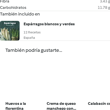
Fibra
3.43 g
Carbohidratos
11.78 g
También incluido en
Espárragos blancos y verdes
12 Recetas
España
También podría gustarte...
Huevos a la
Crema de queso
Calabacín c
florentina
manchego con