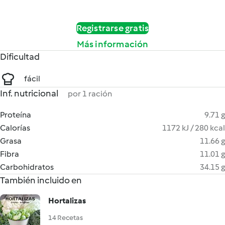
Registrarse gratis
Más información
Dificultad
fácil
Inf. nutricional
por 1 ración
Proteína
9.71 g
Calorías
1172 kJ / 280 kcal
Grasa
11.66 g
Fibra
11.01 g
Carbohidratos
34.15 g
También incluido en
Hortalizas
14 Recetas