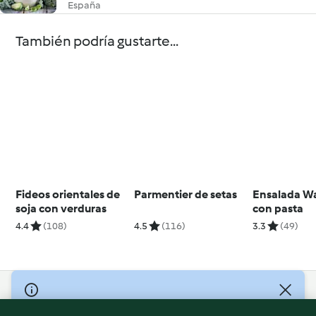
España
También podría gustarte...
Fideos orientales de
Parmentier de setas
Ensalada W
soja con verduras
con pasta
4.4
(108)
4.5
(116)
3.3
(49)
© Copyright 2026