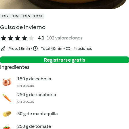
TM7
TM6
TM5
TM31
Guiso de invierno
4.1
102 valoraciones
Prep. 15min
Total 40min
4 raciones
Registrarse gratis
Ingredientes
150 g de cebolla
en trozos
250 g de zanahoria
en trozos
50 g de mantequilla
250 g de tomate