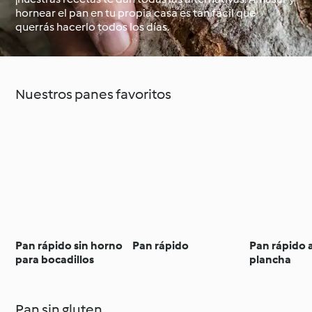
hornear el pan en tu propia casa es tan fácil que
querrás hacerlo todos los días.
Alrededor del mundo
Clases de cocina con
con Cookidoo®
Cookidoo®
Nuestros panes favoritos
Pan rápido sin horno
Pan rápido
Pan rápido a
para bocadillos
plancha
Pan sin gluten