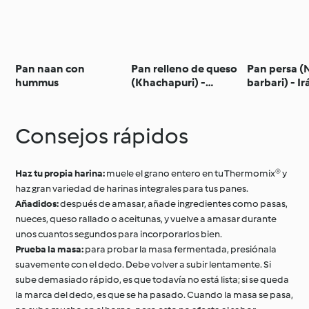
Pan naan con
Pan relleno de queso
Pan persa (
hummus
(Khachapuri) -
barbari) - Ir
Georgia
Consejos rápidos
Haz tu propia harina:
muele el grano entero en tu Thermomix® y
haz gran variedad de harinas integrales para tus panes.
Añadidos:
después de amasar, añade ingredientes como pasas,
nueces, queso rallado o aceitunas, y vuelve a amasar durante
unos cuantos segundos para incorporarlos bien.
Prueba la masa:
para probar la masa fermentada, presiónala
suavemente con el dedo. Debe volver a subir lentamente. Si
sube demasiado rápido, es que todavía no está lista; si se queda
la marca del dedo, es que se ha pasado. Cuando la masa se pasa,