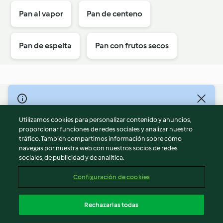
Pan al vapor
Pan de centeno
Pan de espelta
Pan con frutos secos
© Copyright 2026
Utilizamos cookies para personalizar contenido y anuncios,
Términos de uso
proporcionar funciones de redes sociales y analizar nuestro
Política de privacidad
tráfico. También compartimos información sobre cómo
Aviso legal
navegas por nuestra web con nuestros socios de redes
sociales, de publicidad y de analítica.
Información legal
Cookies
Configuración de cookies
Reportar contenido
Cancelar suscripción
Rechazarlas todas
Declaración de accesibilidad