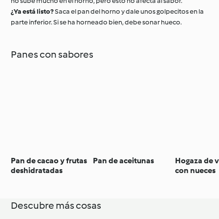
no sube mucho en el horno, pero esto no afecta al sabor.
¿Ya está listo?
Saca el pan del horno y dale unos golpecitos en la
parte inferior. Si se ha horneado bien, debe sonar hueco.
Panes con sabores
Pan de cacao y frutas
Pan de aceitunas
Hogaza de v
deshidratadas
con nueces
Descubre más cosas