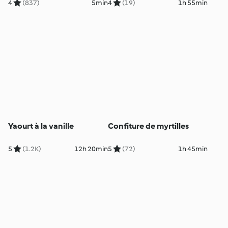
cheddar
4
(837)
5min
4
(19)
1h 55min
Yaourt à la vanille
Confiture de myrtilles
5
(1.2K)
12h 20min
5
(72)
1h 45min