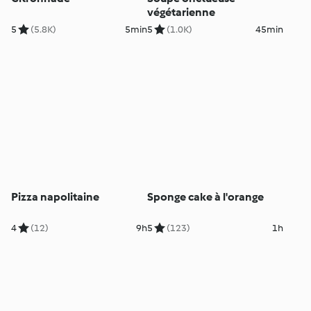
végétarienne
5
(5.8K)
5min
5
(1.0K)
45min
Pizza napolitaine
Sponge cake à l'orange
4
(12)
9h
5
(123)
1h