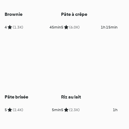
Brownie
Pâte à crêpe
4
(1.3K)
45min
5
(6.0K)
1h 15min
Pâte brisée
Riz au lait
5
(2.4K)
5min
5
(2.3K)
1h