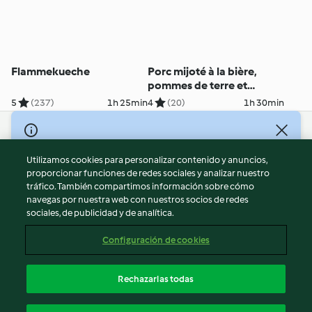
Flammekueche
Porc mijoté à la bière,
pommes de terre et
légumes
5
(237)
1h 25min
4
(20)
1h 30min
© Copyright 2026
Utilizamos cookies para personalizar contenido y anuncios,
Términos de uso
proporcionar funciones de redes sociales y analizar nuestro
Política de privacidad
tráfico. También compartimos información sobre cómo
Aviso legal
navegas por nuestra web con nuestros socios de redes
sociales, de publicidad y de analítica.
Información legal
Cookies
Configuración de cookies
Reportar contenido
Cancelar suscripción
Rechazarlas todas
Declaración de accesibilidad