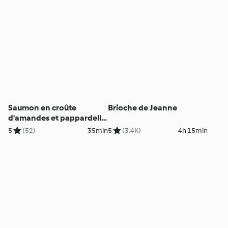
Saumon en croûte
Brioche de Jeanne
d'amandes et pappardelle
aux asperges
5
(52)
35min
5
(3.4K)
4h 15min