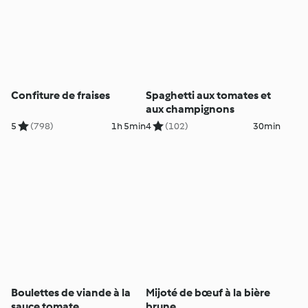
Confiture de fraises
Spaghetti aux tomates et
aux champignons
5
(798)
1h 5min
4
(102)
30min
Boulettes de viande à la
Mijoté de bœuf à la bière
sauce tomate
brune