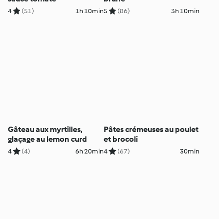
4
(51)
1h 10min
5
(86)
3h 10min
Gâteau aux myrtilles,
Pâtes crémeuses au poulet
glaçage au lemon curd
et brocoli
4
(4)
6h 20min
4
(67)
30min