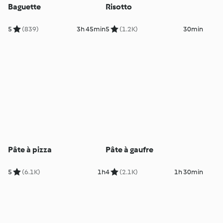
Baguette
Risotto
5
(839)
3h 45min
5
(1.2K)
30min
Pâte à pizza
Pâte à gaufre
5
(6.1K)
1h
4
(2.1K)
1h 30min