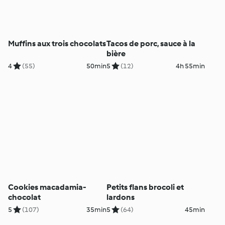
Muffins aux trois chocolats
Tacos de porc, sauce à la
bière
4
(55)
50min
5
(12)
4h 55min
Cookies macadamia-
Petits flans brocoli et
chocolat
lardons
5
(107)
35min
5
(64)
45min