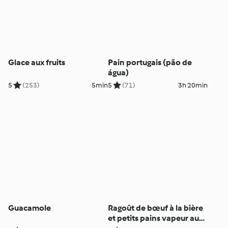
Glace aux fruits
Pain portugais (pão de
água)
5
(253)
5min
5
(71)
3h 20min
Guacamole
Ragoût de bœuf à la bière
et petits pains vapeur au