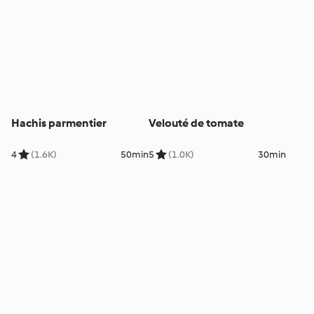
Hachis parmentier
Velouté de tomate
4
(1.6K)
50min
5
(1.0K)
30min