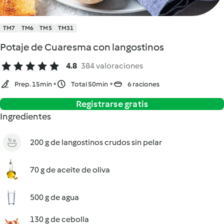
TM7
TM6
TM5
TM31
Potaje de Cuaresma con langostinos
4.8
384 valoraciones
Prep. 15min
Total 50min
6 raciones
Registrarse gratis
Ingredientes
200 g de langostinos crudos sin pelar
70 g de aceite de oliva
500 g de agua
130 g de cebolla