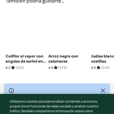
También podría gustarte...
Coliflor al vapor con
Arroz negro con
Judías blan
angulas de surimi en
calamares
costillas
vinagreta de
4.2
(162)
4.4
(172)
4.5
(215)
pimientos
© Copyright 2026
Utilizamos cookies para personalizar contenido y anuncios,
Términos de uso
proporcionar funciones de redes sociales y analizar nuestro
Política de privacidad
tráfico. También compartimos información sobre cómo