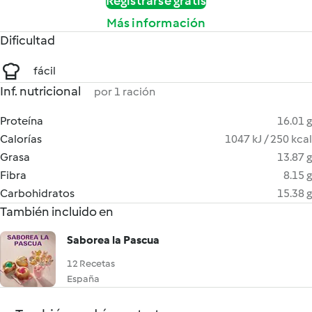
Registrarse gratis
Más información
Dificultad
fácil
Inf. nutricional
por 1 ración
Proteína
16.01 g
Calorías
1047 kJ / 250 kcal
Grasa
13.87 g
Fibra
8.15 g
Carbohidratos
15.38 g
También incluido en
Saborea la Pascua
12 Recetas
España