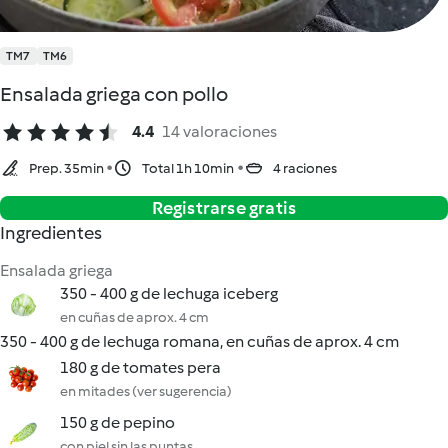
TM7
TM6
Ensalada griega con pollo
4.4
14 valoraciones
Prep. 35min
Total 1h 10min
4 raciones
Registrarse gratis
Ingredientes
Ensalada griega
350 - 400 g de lechuga iceberg
en cuñas de aprox. 4 cm
350 - 400 g de lechuga romana, en cuñas de aprox. 4 cm
180 g de tomates pera
en mitades (ver sugerencia)
150 g de pepino
con piel sin las puntas