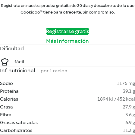
Regístrate en nuestra prueba gratuita de 30 días y descubre todo lo que
Cookidoo® tiene para ofrecerte. Sin compromiso.
Registrarse gratis
Más información
Dificultad
fácil
Inf. nutricional
por 1 ración
Sodio
1175 mg
Proteína
39.1 g
Calorías
1894 kJ / 452 kcal
Grasa
27.9 g
Fibra
3.6 g
Grasas saturadas
6.9 g
Carbohidratos
11.3 g