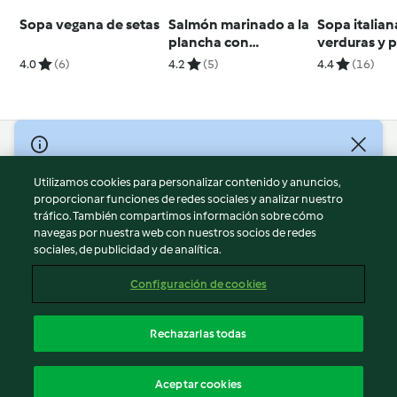
Sopa vegana de setas
Salmón marinado a la
Sopa italian
plancha con
verduras y 
ensalada
4.0
(6)
4.2
(5)
4.4
(16)
© Copyright 2026
Utilizamos cookies para personalizar contenido y anuncios,
Términos de uso
proporcionar funciones de redes sociales y analizar nuestro
Política de privacidad
tráfico. También compartimos información sobre cómo
Aviso legal
navegas por nuestra web con nuestros socios de redes
sociales, de publicidad y de analítica.
Información legal
Cookies
Configuración de cookies
Reportar contenido
Cancelar suscripción
Rechazarlas todas
Declaración de accesibilidad
Español
Aceptar cookies