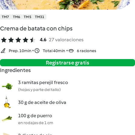
TM7
TM6
TM5
TM31
Crema de batata con chips
4.6
27 valoraciones
Prep. 10min
Total 40min
6 raciones
Registrarse gratis
Ingredientes
3 ramitas perejil fresco
(hojas y parte del tallo)
30 g de aceite de oliva
100 g de puerro
en rodajas de 1 cm