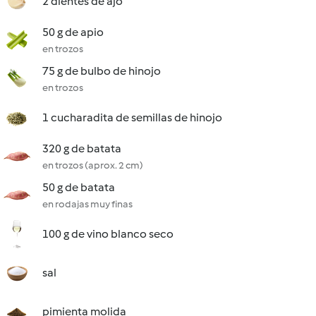
2 dientes de ajo
50 g de apio
en trozos
75 g de bulbo de hinojo
en trozos
1 cucharadita de semillas de hinojo
320 g de batata
en trozos (aprox. 2 cm)
50 g de batata
en rodajas muy finas
100 g de vino blanco seco
sal
pimienta molida