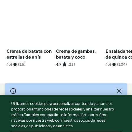
Crema de batata con
Crema de gambas,
Ensalada t
estrellas de anís
batata y coco
de quinoa c
batatas asa
4.4
(15)
4.7
(21)
4.4
(104)
granada
© Copyright 2026
Utilizamos cookies para personalizar contenido y anuncios,
Términos de uso
proporcionar funciones de redes sociales y analizar nuestro
Política de privacidad
tráfico. También compartimos información sobre cómo
Aviso legal
navegas por nuestra web con nuestros socios de redes
sociales, de publicidad y de analítica.
Información legal