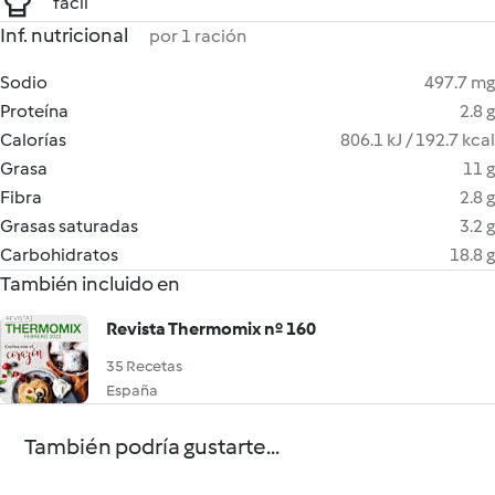
fácil
Inf. nutricional
por 1 ración
Sodio
497.7 mg
Proteína
2.8 g
Calorías
806.1 kJ / 192.7 kcal
Grasa
11 g
Fibra
2.8 g
Grasas saturadas
3.2 g
Carbohidratos
18.8 g
También incluido en
Revista Thermomix nº 160
35 Recetas
España
También podría gustarte...