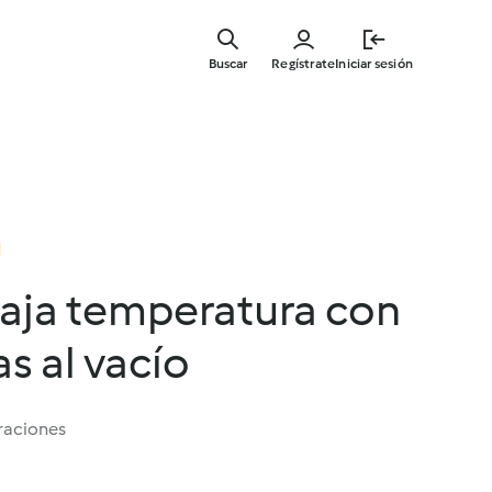
Ir
al
Buscar
Regístrate
Iniciar sesión
contenid
principal
baja temperatura con
s al vacío
raciones