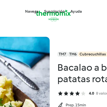
Navega
Suscripción
Ayuda
TM7
TM6
Cubrecuchillas
Bacalao a 
patatas rota
4.0
8 valo
Prep. 15min