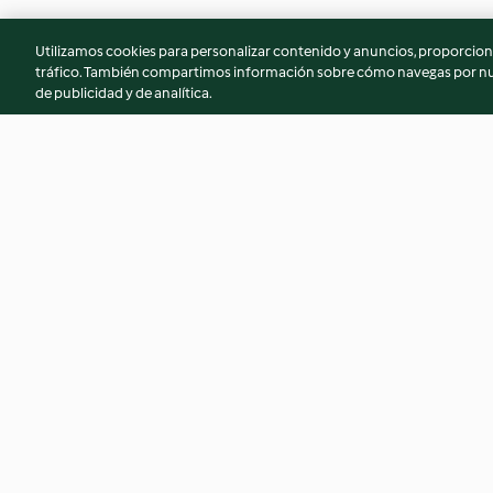
Utilizamos cookies para personalizar contenido y anuncios, proporciona
tráfico. También compartimos información sobre cómo navegas por nue
de publicidad y de analítica.
Arbolitos de queso navideños
Bocado de chipiró
4.6
(14)
4.2
(6)
© Copyright 2026
Términos de uso
Política de privacidad
Aviso l