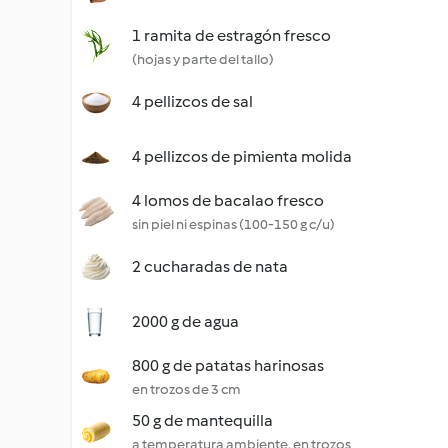
1 ramita de estragón fresco
(hojas y parte del tallo)
4 pellizcos de sal
4 pellizcos de pimienta molida
4 lomos de bacalao fresco
sin piel ni espinas (100-150 g c/u)
2 cucharadas de nata
2000 g de agua
800 g de patatas harinosas
en trozos de 3 cm
50 g de mantequilla
a temperatura ambiente, en trozos