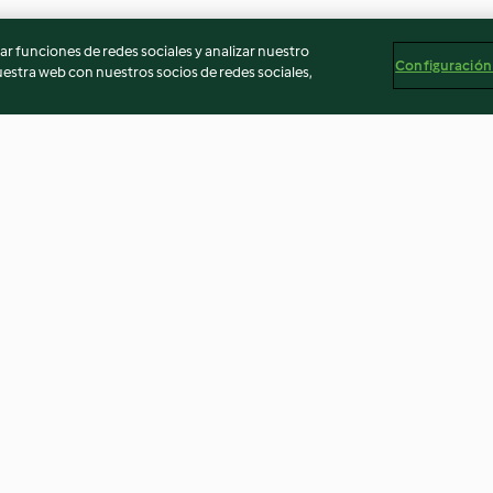
r funciones de redes sociales y analizar nuestro
Configuración
stra web con nuestros socios de redes sociales,
n
Caballa en aceite
Bocaditos con 
5.0
(15)
4.5
(11)
egal
Información legal
Cookies
Reportar contenido