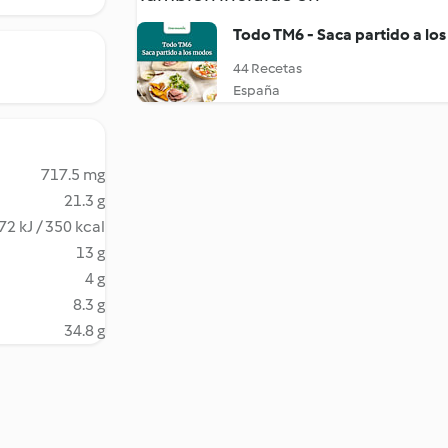
Todo TM6 - Saca partido a lo
44 Recetas
España
717.5 mg
21.3 g
72 kJ / 350 kcal
13 g
4 g
8.3 g
34.8 g