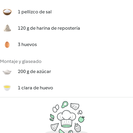
1 pellizco de sal
120 g de harina de repostería
3 huevos
Montaje y glaseado
200 g de azúcar
1 clara de huevo