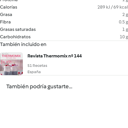
Calorías
289 kJ / 69 kcal
Grasa
2 g
Fibra
0.5 g
Grasas saturadas
1 g
Carbohidratos
10 g
También incluido en
Revista Thermomix nº 144
51 Recetas
España
También podría gustarte...