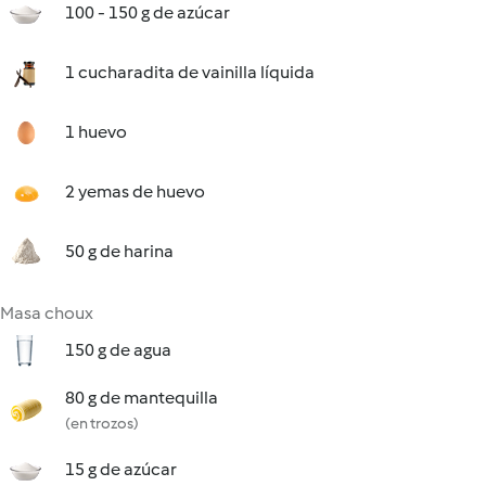
100 - 150 g de azúcar
1 cucharadita de vainilla líquida
1 huevo
2 yemas de huevo
50 g de harina
Masa choux
150 g de agua
80 g de mantequilla
(en trozos)
15 g de azúcar