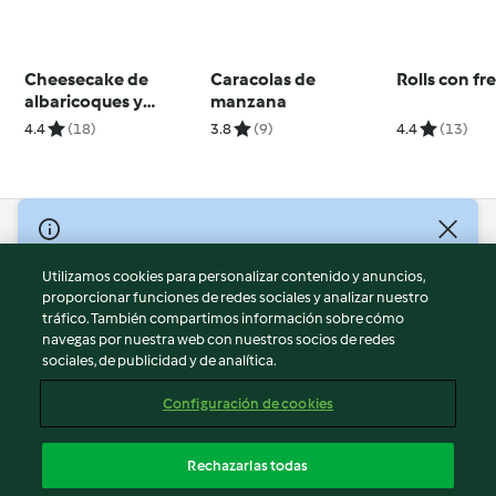
Cheesecake de
Caracolas de
Rolls con fr
albaricoques y
manzana
frambuesas
4.4
(18)
3.8
(9)
4.4
(13)
© Copyright 2026
Utilizamos cookies para personalizar contenido y anuncios,
Términos de uso
proporcionar funciones de redes sociales y analizar nuestro
Política de privacidad
tráfico. También compartimos información sobre cómo
Aviso legal
navegas por nuestra web con nuestros socios de redes
sociales, de publicidad y de analítica.
Información legal
Cookies
Configuración de cookies
Reportar contenido
Cancelar suscripción
Rechazarlas todas
Declaración de accesibilidad