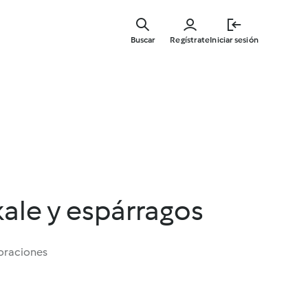
Ir
al
Buscar
Regístrate
Iniciar sesión
contenid
principal
kale y espárragos
oraciones