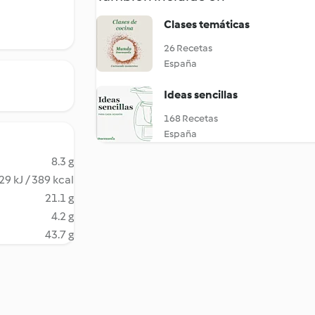
Clases temáticas
26 Recetas
España
Ideas sencillas
168 Recetas
España
8.3 g
29 kJ / 389 kcal
21.1 g
4.2 g
43.7 g