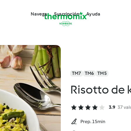
Navega
Suscripción
Ayuda
TM7
TM6
TM5
Risotto de 
3.9
37 val
Prep. 15min