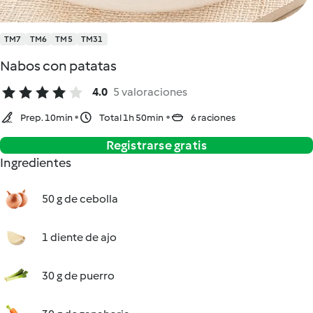
TM7
TM6
TM5
TM31
Nabos con patatas
4.0
5 valoraciones
Prep. 10min
Total 1h 50min
6 raciones
Registrarse gratis
Ingredientes
50 g de cebolla
1 diente de ajo
30 g de puerro