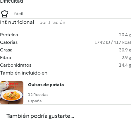
Dificultad
fácil
Inf. nutricional
por 1 ración
Proteína
20.4 g
Calorías
1742 kJ / 417 kcal
Grasa
30.9 g
Fibra
2.9 g
Carbohidratos
14.4 g
También incluido en
Guisos de patata
12 Recetas
España
También podría gustarte...