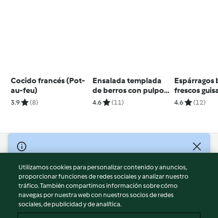
Cocido francés (Pot-
Ensalada templada
Espárragos 
au-feu)
de berros con pulpo y
frescos gui
langostinos para dos
huevos de c
3.9
(8)
4.6
(11)
4.6
(12)
© Copyright 2026
Utilizamos cookies para personalizar contenido y anuncios,
Términos de uso
proporcionar funciones de redes sociales y analizar nuestro
Política de privacidad
tráfico. También compartimos información sobre cómo
Aviso legal
navegas por nuestra web con nuestros socios de redes
sociales, de publicidad y de analítica.
Información legal