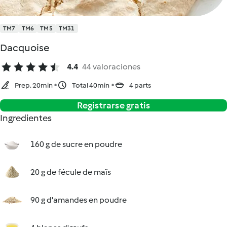
TM7
TM6
TM5
TM31
Dacquoise
4.4
44 valoraciones
Prep. 20min
Total 40min
4 parts
Registrarse gratis
Ingredientes
160 g de sucre en poudre
20 g de fécule de maïs
90 g d'amandes en poudre