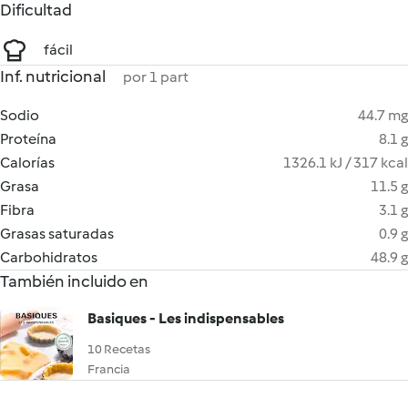
Dificultad
fácil
Inf. nutricional
por 1 part
Sodio
44.7 mg
Proteína
8.1 g
Calorías
1326.1 kJ / 317 kcal
Grasa
11.5 g
Fibra
3.1 g
Grasas saturadas
0.9 g
Carbohidratos
48.9 g
También incluido en
Basiques - Les indispensables
10 Recetas
Francia