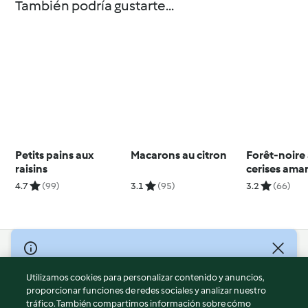
También podría gustarte...
Petits pains aux
Macarons au citron
Forêt-noire
raisins
cerises ama
4.7
(99)
3.1
(95)
3.2
(66)
© Copyright 2026
Utilizamos cookies para personalizar contenido y anuncios,
Términos de uso
proporcionar funciones de redes sociales y analizar nuestro
Política de privacidad
tráfico. También compartimos información sobre cómo