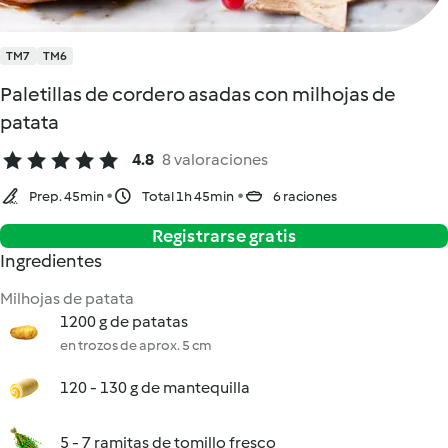
TM7
TM6
Paletillas de cordero asadas con milhojas de
patata
4.8
8 valoraciones
Prep. 45min
Total 1h 45min
6 raciones
Registrarse gratis
Ingredientes
Milhojas de patata
1200 g de patatas
en trozos de aprox. 5 cm
120 - 130 g de mantequilla
5 - 7 ramitas de tomillo fresco