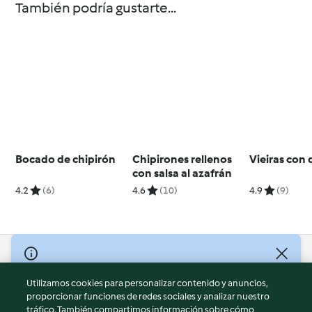
También podría gustarte...
Bocado de chipirón
Chipirones rellenos
Vieiras con 
con salsa al azafrán
4.2
(6)
4.6
(10)
4.9
(9)
© Copyright 2026
Utilizamos cookies para personalizar contenido y anuncios,
Términos de uso
proporcionar funciones de redes sociales y analizar nuestro
Política de privacidad
tráfico. También compartimos información sobre cómo