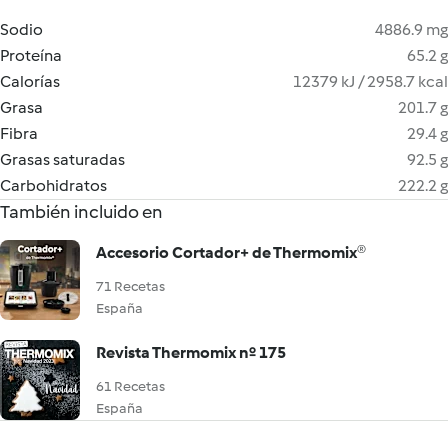
Sodio
4886.9 mg
Proteína
65.2 g
Calorías
12379 kJ / 2958.7 kcal
Grasa
201.7 g
Fibra
29.4 g
Grasas saturadas
92.5 g
Carbohidratos
222.2 g
También incluido en
Accesorio Cortador+ de Thermomix®
71 Recetas
España
Revista Thermomix nº 175
61 Recetas
España