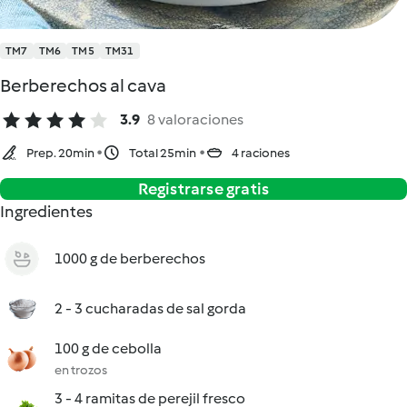
TM7
TM6
TM5
TM31
Berberechos al cava
3.9
8 valoraciones
Prep. 20min
Total 25min
4 raciones
Registrarse gratis
Ingredientes
1000 g de berberechos
2 - 3 cucharadas de sal gorda
100 g de cebolla
en trozos
3 - 4 ramitas de perejil fresco