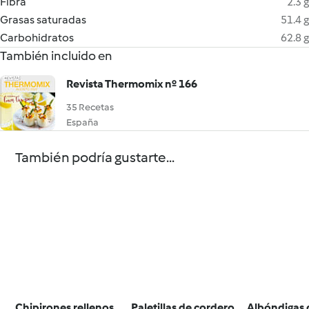
Fibra
2.3 g
Grasas saturadas
51.4 g
Carbohidratos
62.8 g
También incluido en
Revista Thermomix nº 166
35 Recetas
España
También podría gustarte...
Chipirones rellenos
Paletillas de cordero
Albóndigas 