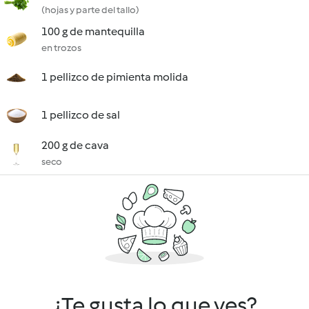
(hojas y parte del tallo)
100 g de mantequilla
en trozos
1 pellizco de pimienta molida
1 pellizco de sal
200 g de cava
seco
¿Te gusta lo que ves?