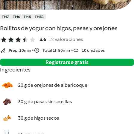
TM7
TM6
TM5
TM31
Bollitos de yogur con higos, pasas y orejones
3.6
12 valoraciones
Prep. 10min
Total 1h 50min
10 unidades
Registrarse gratis
Ingredientes
20 g de orejones de albaricoque
30 g de pasas sin semillas
30 g de higos secos