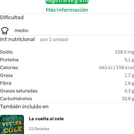
Registrarse gratis
Más información
Dificultad
medio
Inf. nutricional
por 1 unidad
Sodio
358.5 mg
Proteína
5.1 g
Calorías
661 kJ / 158 kcal
Grasa
1.7 g
Fibra
1.6 g
Grasas saturadas
0.3 g
Carbohidratos
30.8 g
También incluido en
La vuelta al cole
22 Recetas