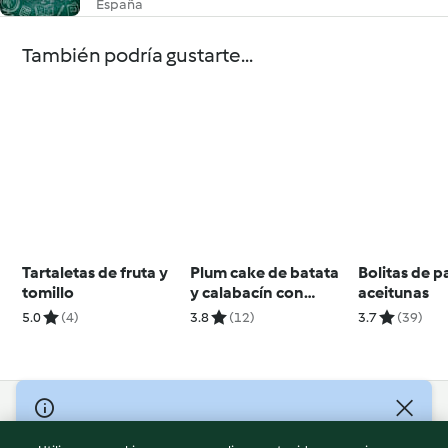
España
También podría gustarte...
Tartaletas de fruta y
Plum cake de batata
Bolitas de 
tomillo
y calabacín con
aceitunas
nueces
5.0
(4)
3.8
(12)
3.7
(39)
© Copyright 2026