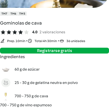
TM7
TM6
TM5
Gominolas de cava
4.0
2 valoraciones
Prep. 10min
Total 4h 30min
36 unidades
Registrarse gratis
Ingredientes
60 g de azúcar
25 - 30 g de gelatina neutra en polvo
700 - 750 g de cava
700 - 750 g de vino espumoso