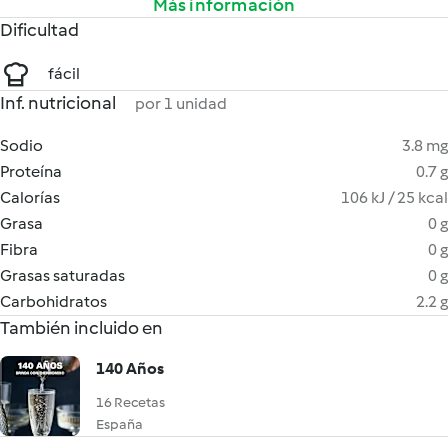
Más información
Dificultad
fácil
Inf. nutricional
por 1 unidad
Sodio
3.8 mg
Proteína
0.7 g
Calorías
106 kJ / 25 kcal
Grasa
0 g
Fibra
0 g
Grasas saturadas
0 g
Carbohidratos
2.2 g
También incluido en
140 Años
16 Recetas
España