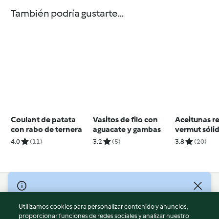
También podría gustarte...
Coulant de patata
Vasitos de filo con
Aceitunas re
con rabo de ternera
aguacate y gambas
vermut sóli
4.0
(11)
3.2
(5)
3.8
(20)
© Copyright 2026
Utilizamos cookies para personalizar contenido y anuncios,
Términos de uso
proporcionar funciones de redes sociales y analizar nuestro