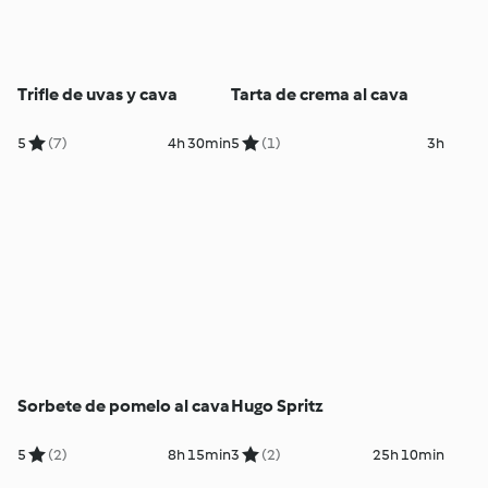
Trifle de uvas y cava
Tarta de crema al cava
5
(7)
4h 30min
5
(1)
3h
Sorbete de pomelo al cava
Hugo Spritz
5
(2)
8h 15min
3
(2)
25h 10min