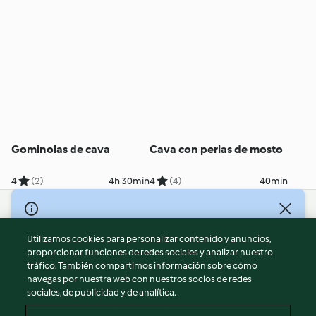
Gominolas de cava
Cava con perlas de mosto
4
(2)
4h 30min
4
(4)
40min
© Copyright 2026
Utilizamos cookies para personalizar contenido y anuncios,
Términos de uso
proporcionar funciones de redes sociales y analizar nuestro
Política de privacidad
tráfico. También compartimos información sobre cómo
Aviso legal
navegas por nuestra web con nuestros socios de redes
sociales, de publicidad y de analítica.
Información legal
Cookies