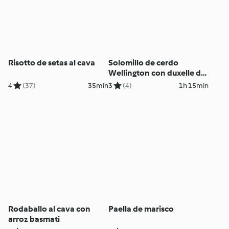
Risotto de setas al cava
Solomillo de cerdo
Wellington con duxelle de
guisantes
4
(37)
35min
3
(4)
1h 15min
Rodaballo al cava con
Paella de marisco
arroz basmati