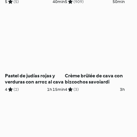
5
(5)
40min
5
(909)
50min
Pastel de judías rojas y
Crème brûlée de cava con
verduras con arroz al cava
bizcochos savoiardi
4
(2)
1h 15min
4
(3)
3h