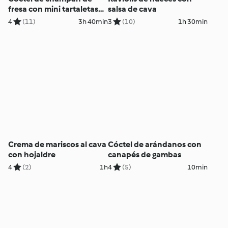
fresa con mini tartaletas
salsa de cava
de queso saladas
4
(11)
3h 40min
3
(10)
1h 30min
Crema de mariscos al cava
Cóctel de arándanos con
con hojaldre
canapés de gambas
4
(2)
1h
4
(5)
10min