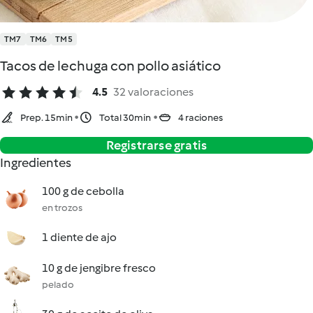
TM7
TM6
TM5
Tacos de lechuga con pollo asiático
4.5
32 valoraciones
Prep. 15min
Total 30min
4 raciones
Registrarse gratis
Ingredientes
100 g de cebolla
en trozos
1 diente de ajo
10 g de jengibre fresco
pelado