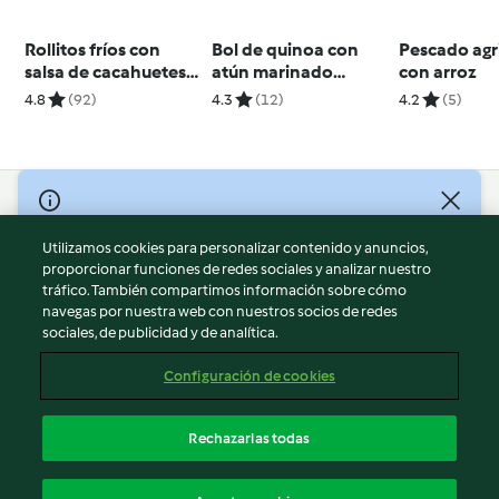
Rollitos fríos con
Bol de quinoa con
Pescado agr
salsa de cacahuetes
atún marinado
con arroz
(Goi cuon) - Vietnam
(Cocción de arroz)
4.8
(92)
4.3
(12)
4.2
(5)
© Copyright 2026
Utilizamos cookies para personalizar contenido y anuncios,
Términos de uso
proporcionar funciones de redes sociales y analizar nuestro
Política de privacidad
tráfico. También compartimos información sobre cómo
Aviso legal
navegas por nuestra web con nuestros socios de redes
sociales, de publicidad y de analítica.
Información legal
Cookies
Configuración de cookies
Reportar contenido
Cancelar suscripción
Rechazarlas todas
Declaración de accesibilidad