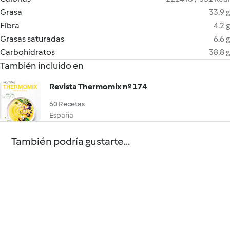
Grasa
33.9 g
Fibra
4.2 g
Grasas saturadas
6.6 g
Carbohidratos
38.8 g
También incluido en
Revista Thermomix nº 174
60 Recetas
España
También podría gustarte...