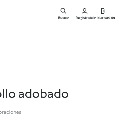
Ir
al
Buscar
Regístrate
Iniciar sesión
contenid
principal
ollo adobado
oraciones