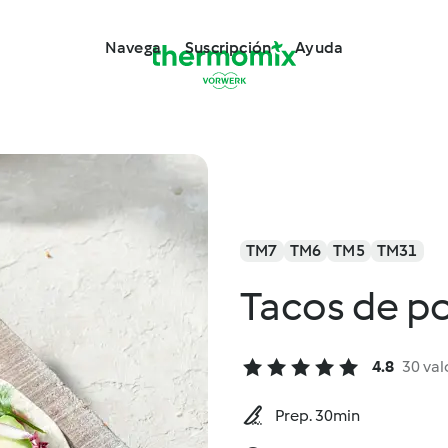
Navega
Suscripción
Ayuda
TM7
TM6
TM5
TM31
Tacos de p
4.8
30 val
Prep. 30min