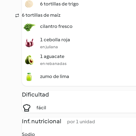
6 tortillas de trigo
6 tortillas de maíz
cilantro fresco
1 cebolla roja
en juliana
1 aguacate
en rebanadas
zumo de lima
Dificultad
fácil
Inf. nutricional
por 1 unidad
Sodio