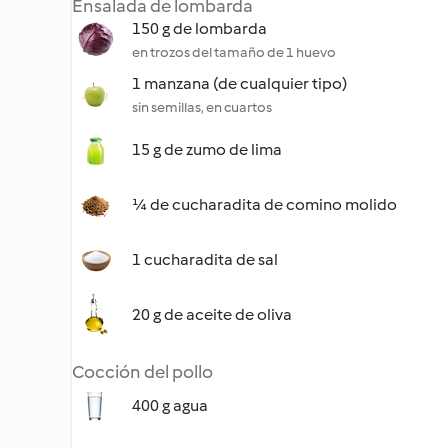
Ensalada de lombarda
150 g de lombarda
en trozos del tamaño de 1 huevo
1 manzana (de cualquier tipo)
sin semillas, en cuartos
15 g de zumo de lima
¼ de cucharadita de comino molido
1 cucharadita de sal
20 g de aceite de oliva
Cocción del pollo
400 g agua