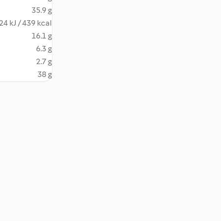
35.9 g
24 kJ / 439 kcal
16.1 g
6.3 g
2.7 g
38 g