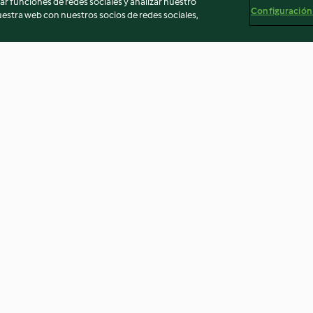
r funciones de redes sociales y analizar nuestro
Configuración
stra web con nuestros socios de redes sociales,
teado
Arroz con salmonetes
Arroz oriental c
vapor, salsa de 
3.8
(5)
3.5
(2)
egal
Información legal
Cookies
Reportar contenido