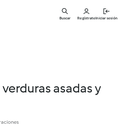
Ir
al
Buscar
Regístrate
Iniciar sesión
contenid
principal
 verduras asadas y
raciones