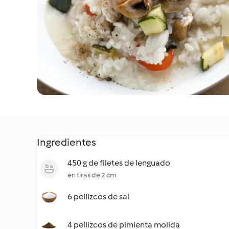
Ingredientes
450 g de filetes de lenguado
en tiras de 2 cm
6 pellizcos de sal
4 pellizcos de pimienta molida