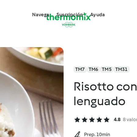
Navega
Suscripción
Ayuda
TM7
TM6
TM5
TM31
Risotto con
lenguado
4.8
8 valo
Prep. 10min