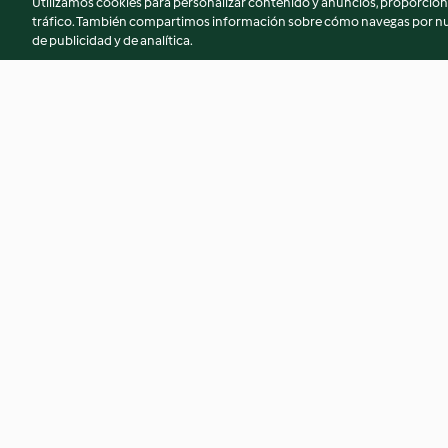
Utilizamos cookies para personalizar contenido y anuncios, proporciona
tráfico. También compartimos información sobre cómo navegas por nue
de publicidad y de analítica.
Puré de lentejas rojas y patatas
Curry de cerdo sal
rellenas
4.4
(19)
4.2
(10)
© Copyright 2026
Términos de uso
Política de privacidad
Aviso l
Declaración de accesibilidad