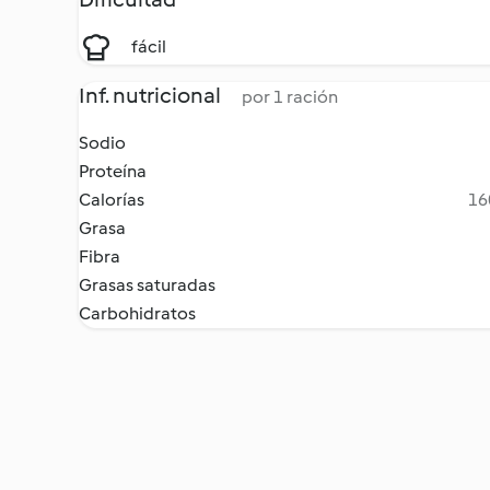
fácil
Inf. nutricional
por 1 ración
Sodio
Proteína
Calorías
16
Grasa
Fibra
Grasas saturadas
Carbohidratos