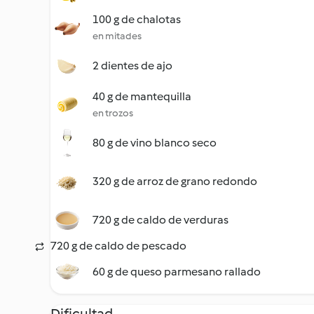
100 g de chalotas
en mitades
2 dientes de ajo
40 g de mantequilla
en trozos
80 g de vino blanco seco
320 g de arroz de grano redondo
720 g de caldo de verduras
720 g de caldo de pescado
60 g de queso parmesano rallado
Dificultad