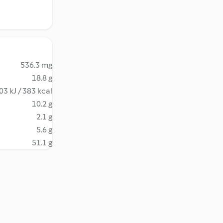
536.3 mg
18.8 g
03 kJ / 383 kcal
10.2 g
2.1 g
5.6 g
51.1 g