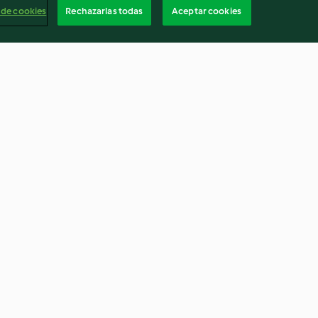
 de cookies
Rechazarlas todas
Aceptar cookies
on verduras al
Gratinado de brócoli, pera y
yogur y galletas
pasta con queso azul
4.6
(164)
Españ
Cancelar suscripción