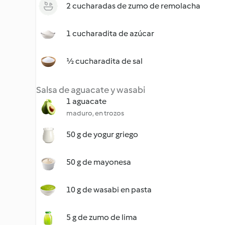
2 cucharadas de zumo de remolacha
1 cucharadita de azúcar
½ cucharadita de sal
Salsa de aguacate y wasabi
1 aguacate
maduro, en trozos
50 g de yogur griego
50 g de mayonesa
10 g de wasabi en pasta
5 g de zumo de lima