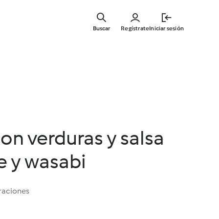
Ir
al
Buscar
Regístrate
Iniciar sesión
contenid
principal
con verduras y salsa
e y wasabi
raciones