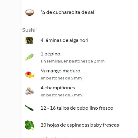
¼ de cucharadita de sal
Sushi
4 láminas de alga nori
1 pepino
sin semillas, en bastones de 2 mm
½ mango maduro
en bastones de 5 mm
4 champiñones
en bastones de 3 mm
12 - 16 tallos de cebollino fresco
20 hojas de espinacas baby frescas