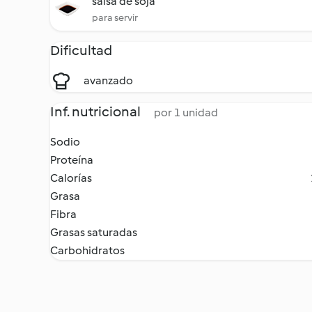
salsa de soja
para servir
Dificultad
avanzado
Inf. nutricional
por 1 unidad
Sodio
Proteína
Calorías
Grasa
Fibra
Grasas saturadas
Carbohidratos