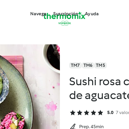
Navega
Suscripción
Ayuda
TM7
TM6
TM5
Sushi rosa 
de aguacat
5.0
7 valo
Prep. 45min