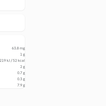
63.8 mg
1 g
219 kJ / 52 kcal
2 g
0.7 g
0.3 g
7.9 g