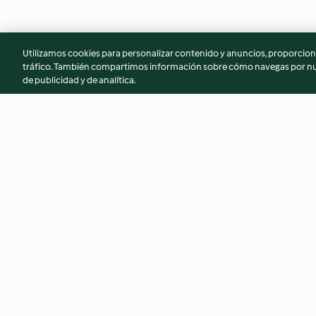
Utilizamos cookies para personalizar contenido y anuncios, proporciona
tráfico. También compartimos información sobre cómo navegas por nue
de publicidad y de analítica.
Salmón crujiente con verduras
Encurtido picante d
y salsa de limón
de zanahoria
3.5
(2)
Ninguna valoración
© Copyright 2026