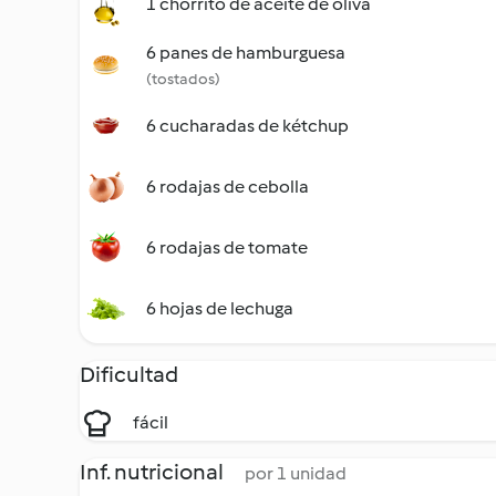
1 chorrito de aceite de oliva
6 panes de hamburguesa
(tostados)
6 cucharadas de kétchup
6 rodajas de cebolla
6 rodajas de tomate
6 hojas de lechuga
Dificultad
fácil
Inf. nutricional
por 1 unidad