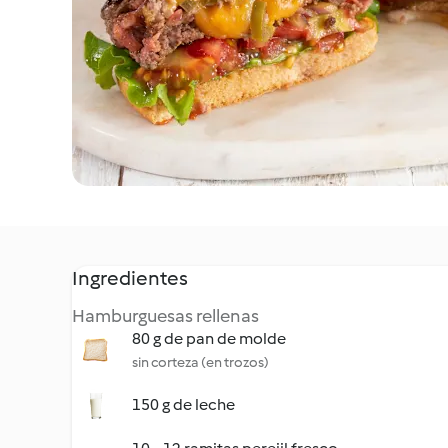
Ingredientes
Hamburguesas rellenas
80 g de pan de molde
sin corteza (en trozos)
150 g de leche