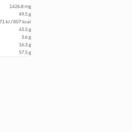
1426.8 mg
49.5 g
71 kJ / 807 kcal
43.5 g
3.6 g
16.3 g
57.5 g