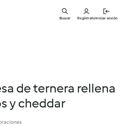
Ir
al
Buscar
Regístrate
Iniciar sesión
contenid
principal
a de ternera rellena
os y cheddar
oraciones