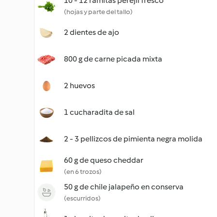
10 - 12 ramitas perejil fresco
(hojas y parte del tallo)
2 dientes de ajo
800 g de carne picada mixta
2 huevos
1 cucharadita de sal
2 - 3 pellizcos de pimienta negra molida
60 g de queso cheddar
(en 6 trozos)
50 g de chile jalapeño en conserva
(escurridos)