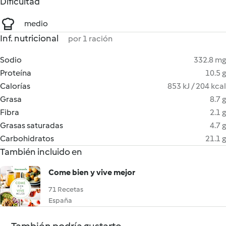
Dificultad
medio
Inf. nutricional
por 1 ración
Sodio
332.8 mg
Proteína
10.5 g
Calorías
853 kJ / 204 kcal
Grasa
8.7 g
Fibra
2.1 g
Grasas saturadas
4.7 g
Carbohidratos
21.1 g
También incluido en
Come bien y vive mejor
71 Recetas
España