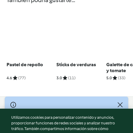
También podría gustarte...
Pastel de repollo
Sticks de verduras
Galette de 
y tomate
4.6
(77)
3.0
(11)
5.0
(33)
© Copyright 2026
Utilizamos cookies para personalizar contenido y anuncios,
Términos de uso
proporcionar funciones de redes sociales y analizar nuestro
Política de privacidad
tráfico. También compartimos información sobre cómo