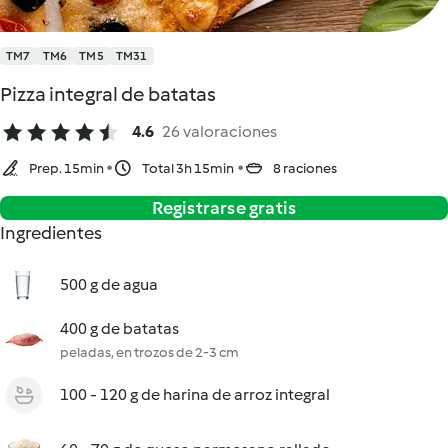
TM7
TM6
TM5
TM31
Pizza integral de batatas
4.6
26 valoraciones
Prep. 15min
Total 3h 15min
8 raciones
Registrarse gratis
Ingredientes
500 g de agua
400 g de batatas
peladas, en trozos de 2-3 cm
100 - 120 g de harina de arroz integral