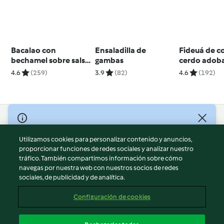
Bacalao con
Ensaladilla de
Fideuá de co
bechamel sobre salsa
gambas
cerdo adob
de pimientos
fideuá de la
4.6
(259)
3.9
(82)
4.6
(192)
© Copyright 2026
Utilizamos cookies para personalizar contenido y anuncios,
Términos de uso
proporcionar funciones de redes sociales y analizar nuestro
Política de privacidad
tráfico. También compartimos información sobre cómo
Aviso legal
navegas por nuestra web con nuestros socios de redes
sociales, de publicidad y de analítica.
Información legal
Cookies
Configuración de cookies
Reportar contenido
Cancelar suscripción