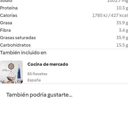
Sodio
2002.7 mg
Proteína
10.3 g
Calorías
1785 kJ / 427 kcal
Grasa
35.9 g
Fibra
3.4 g
Grasas saturadas
35.9 g
Carbohidratos
15.5 g
También incluido en
Cocina de mercado
85 Recetas
España
También podría gustarte...