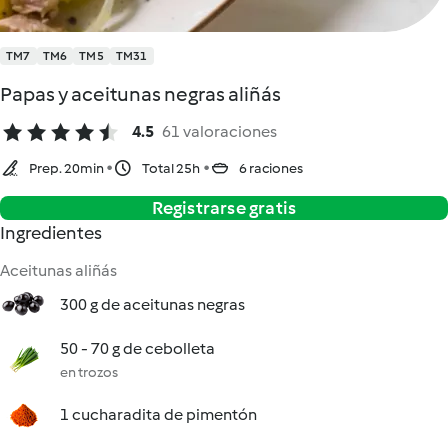
TM7
TM6
TM5
TM31
Papas y aceitunas negras aliñás
4.5
61 valoraciones
Prep. 20min
Total 25h
6 raciones
Registrarse gratis
Ingredientes
Aceitunas aliñás
300 g de aceitunas negras
50 - 70 g de cebolleta
en trozos
1 cucharadita de pimentón