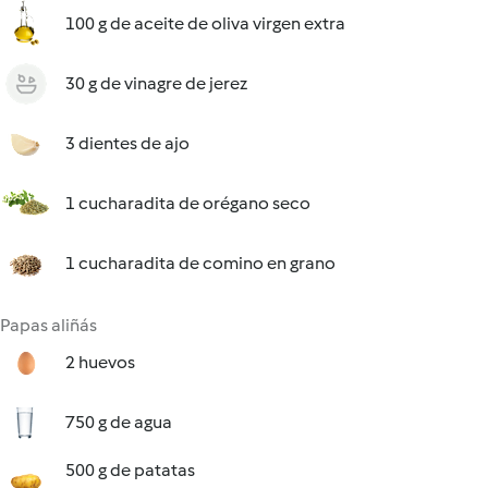
100 g de aceite de oliva virgen extra
30 g de vinagre de jerez
3 dientes de ajo
1 cucharadita de orégano seco
1 cucharadita de comino en grano
Papas aliñás
2 huevos
750 g de agua
500 g de patatas