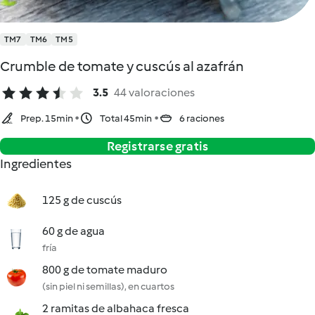
TM7
TM6
TM5
Crumble de tomate y cuscús al azafrán
3.5
44 valoraciones
Prep. 15min
Total 45min
6 raciones
Registrarse gratis
Ingredientes
125 g de cuscús
60 g de agua
fría
800 g de tomate maduro
(sin piel ni semillas), en cuartos
2 ramitas de albahaca fresca