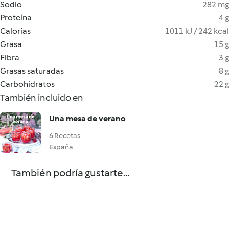
Sodio
282 mg
Proteína
4 g
Calorías
1011 kJ / 242 kcal
Grasa
15 g
Fibra
3 g
Grasas saturadas
8 g
Carbohidratos
22 g
También incluido en
Una mesa de verano
6 Recetas
España
También podría gustarte...