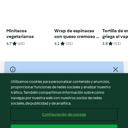
Minitacos
Wrap de espinacas
Tortilla de 
vegetarianos
con queso cremoso y
griega al va
salmón
4.7
(60)
4.1
(35)
3.8
(53)
© Copyright 2026
Utilizamos cookies para personalizar contenido y anuncios,
Términos de uso
proporcionar funciones de redes sociales y analizar nuestro
Política de privacidad
tráfico. También compartimos información sobre cómo
Aviso legal
navegas por nuestra web con nuestros socios de redes
sociales, de publicidad y de analítica.
Información legal
Cookies
Configuración de cookies
Reportar contenido
Cancelar suscripción