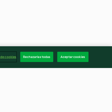
 de cookies
Rechazarlas todas
Aceptar cookies
bacín, jamón y
Bacalao, espinacas y
garbanzos en salsa de potaje
4.5
(81)