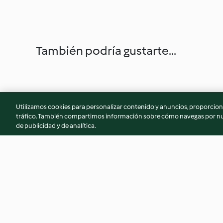
También podría gustarte...
Utilizamos cookies para personalizar contenido y anuncios, proporciona
tráfico. También compartimos información sobre cómo navegas por nue
de publicidad y de analítica.
Potaje de repollo con restos
Filetes de pescado 
del cocido
con salsa maltesa 
mandarina
4.6
(57)
3.3
(38)