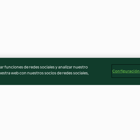
r funciones de redes sociales y analizar nuestro
Configuración
stra web con nuestros socios de redes sociales,
al vapor
Sopa de ajo con tomate
Huevos con cala
de
queso
4.4
(211)
4.0
(293)