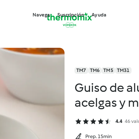
Navega
Suscripción
Ayuda
TM7
TM6
TM5
TM31
Guiso de al
acelgas y m
4.4
46 val
Prep. 15min