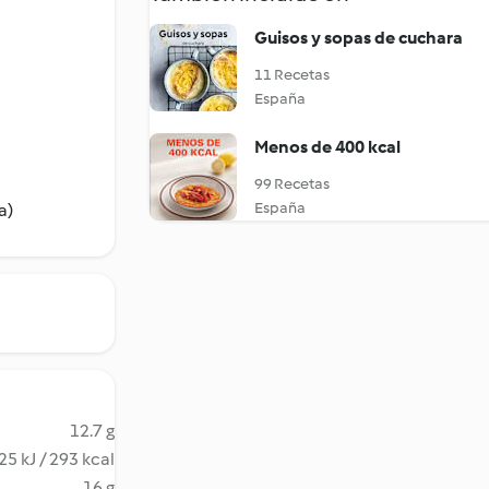
Guisos y sopas de cuchara
11 Recetas
España
Menos de 400 kcal
99 Recetas
España
a)
12.7 g
25 kJ / 293 kcal
16 g