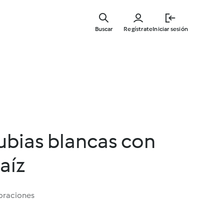
Ir
al
Buscar
Regístrate
Iniciar sesión
contenid
principal
ubias blancas con
aíz
oraciones