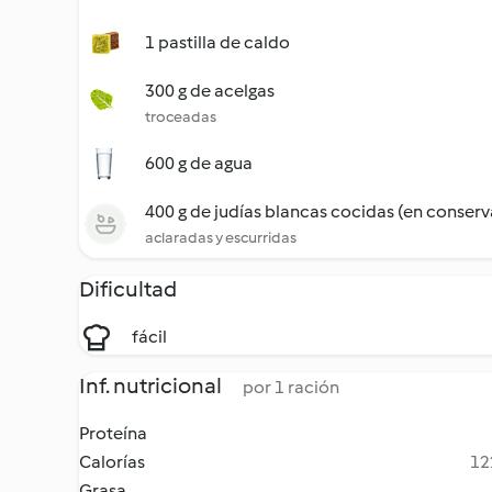
1 pastilla de caldo
300 g de acelgas
troceadas
600 g de agua
400 g de judías blancas cocidas (en conserv
aclaradas y escurridas
Dificultad
fácil
Inf. nutricional
por 1 ración
Proteína
Calorías
12
Grasa