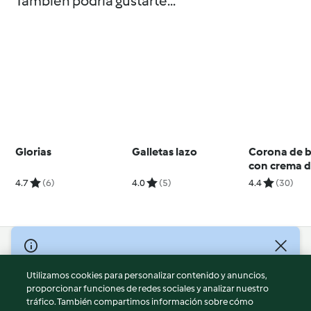
También podría gustarte...
Glorias
Galletas lazo
Corona de b
con crema d
4.7
(6)
4.0
(5)
4.4
(30)
© Copyright 2026
Utilizamos cookies para personalizar contenido y anuncios,
Términos de uso
proporcionar funciones de redes sociales y analizar nuestro
Política de privacidad
tráfico. También compartimos información sobre cómo