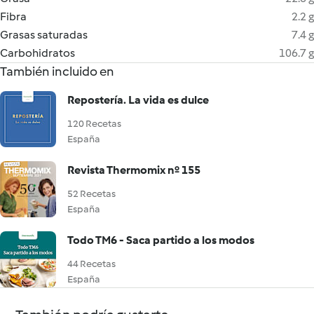
Fibra
2.2 g
Grasas saturadas
7.4 g
Carbohidratos
106.7 g
También incluido en
Repostería. La vida es dulce
120 Recetas
España
Revista Thermomix nº 155
52 Recetas
España
Todo TM6 - Saca partido a los modos
44 Recetas
España