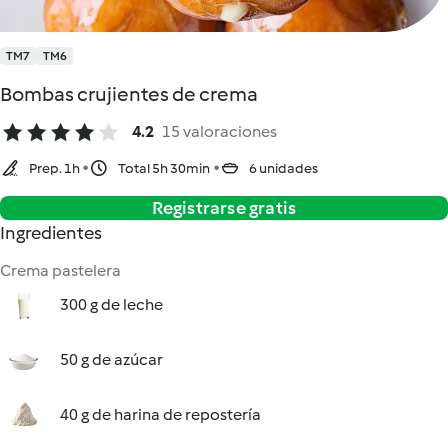
TM7
TM6
Bombas crujientes de crema
4.2
15 valoraciones
Prep. 1h
Total 5h 30min
6 unidades
Registrarse gratis
Ingredientes
Crema pastelera
300 g de leche
50 g de azúcar
40 g de harina de repostería