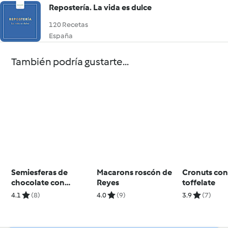
Repostería. La vida es dulce
120 Recetas
España
También podría gustarte...
Semiesferas de
Macarons roscón de
Cronuts con
chocolate con
Reyes
toffelate
mousse de Toblerone
4.1
(8)
4.0
(9)
3.9
(7)
y crema de chocolate
blanco