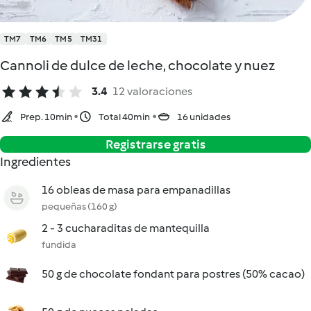
TM7
TM6
TM5
TM31
Cannoli de dulce de leche, chocolate y nuez
3.4
12 valoraciones
Prep. 10min
Total 40min
16 unidades
Registrarse gratis
Ingredientes
16 obleas de masa para empanadillas
pequeñas (160 g)
2 - 3 cucharaditas de mantequilla
fundida
50 g de chocolate fondant para postres (50% cacao)