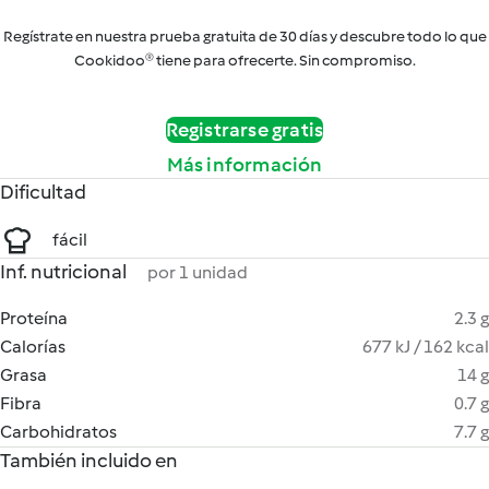
Regístrate en nuestra prueba gratuita de 30 días y descubre todo lo que
Cookidoo® tiene para ofrecerte. Sin compromiso.
Registrarse gratis
Más información
Dificultad
fácil
Inf. nutricional
por 1 unidad
Proteína
2.3 g
Calorías
677 kJ / 162 kcal
Grasa
14 g
Fibra
0.7 g
Carbohidratos
7.7 g
También incluido en