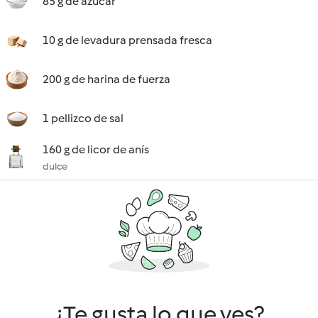
85 g de azúcar
10 g de levadura prensada fresca
200 g de harina de fuerza
1 pellizco de sal
160 g de licor de anís
dulce
¿Te gusta lo que ves?