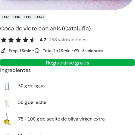
TM7
TM6
TM5
TM31
Coca de vidre con anís (Cataluña)
4.7
138 valoraciones
Prep. 15min
Total 2h 15min
6 unidades
Registrarse gratis
Ingredientes
50 g de agua
50 g de leche
75 - 100 g de aceite de oliva virgen extra