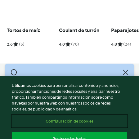
Tortos de maíz
Coulant de turrón
Paparajotes
2.6
(5)
4.0
(70)
4.8
(24)
© Copyright 2026
Utilizamos cookies para personalizar contenido y anuncios,
Términos de uso
proporcionar funciones de redes sociales y analizar nuestro
Política de privacidad
tráfico. También compartimos información sobre cómo
Aviso legal
navegas por nuestra web con nuestros socios de redes
sociales, de publicidad y de analítica.
Información legal
Cookies
Configuración de cookies
Reportar contenido
Cancelar suscripción
Rechazarlas todas