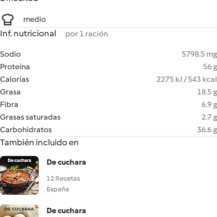
medio
Inf. nutricional
por 1 ración
Sodio
5798.5 mg
Proteína
56 g
Calorías
2275 kJ / 543 kcal
Grasa
18.5 g
Fibra
6.9 g
Grasas saturadas
2.7 g
Carbohidratos
36.6 g
También incluido en
De cuchara
12 Recetas
España
De cuchara