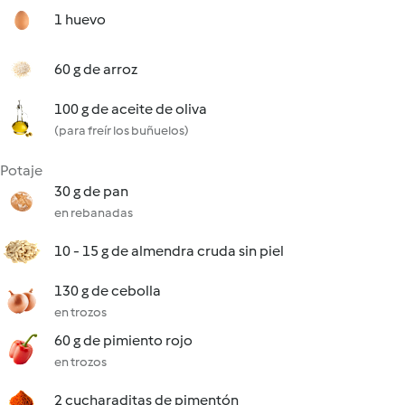
1 huevo
60 g de arroz
100 g de aceite de oliva
(para freír los buñuelos)
Potaje
30 g de pan
en rebanadas
10 - 15 g de almendra cruda sin piel
130 g de cebolla
en trozos
60 g de pimiento rojo
en trozos
2 cucharaditas de pimentón