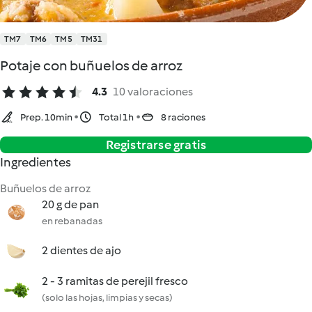
TM7
TM6
TM5
TM31
Potaje con buñuelos de arroz
4.3
10 valoraciones
Prep. 10min
Total 1h
8 raciones
Registrarse gratis
Ingredientes
Buñuelos de arroz
20 g de pan
en rebanadas
2 dientes de ajo
2 - 3 ramitas de perejil fresco
(solo las hojas, limpias y secas)