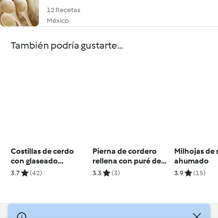
12 Recetas
México
También podría gustarte...
Costillas de cerdo
Pierna de cordero
Milhojas de
con glaseado
rellena con puré de
ahumado
balsámico al
patata
3.7
(42)
3.3
(3)
3.9
(15)
chocolate